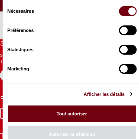
SEATING PLAN
Sélection
Nécessaires
du
consentement
Préférences
Stay informed
Statistiques
Sign up for the newsletter to receive updates from the
Theatre.
Marketing
REGISTER
Afficher les détails
Follow us
Facebook
Instagram
Tik
Youtube
Linkedin
Tout autoriser
Tok
Autoriser la sélection
The Mag