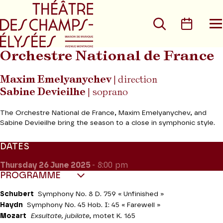
Go to main menu
Go to content
Go t
Search
Calen
O
t
m
Orchestre National de France
Maxim Emelyanychev
| direction
Sabine Devieilhe
| soprano
The Orchestre National de France, Maxim Emelyanychev, and
Sabine Devieilhe bring the season to a close in symphonic style.
DATES
Thursday 26
June 2025
- 8:00 pm
PROGRAMME
Schubert
Symphony No. 8 D. 759 « Unfinished »
Haydn
Symphony No. 45 Hob. I: 45 « Farewell »
Mozart
Exsultate, jubilate
, motet K. 165