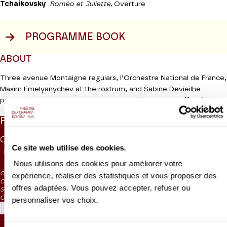
Tchaikovsky
Roméo et Juliette,
Overture
PROGRAMME BOOK
ABOUT
Three avenue Montaigne regulars, l’Orchestre National de France,
Maxim Emelyanychev at the rostrum, and Sabine Devieilhe
Read more
present Mozart’s Exsultate Jubilate, the “Unfinished” symphony
and the “Farewell” sonata. Could these possibly be surprise
PRICES
musical messages to someone about to leave for pastures new?
CAT. 1
CAT. 2
CAT. 3
CAT. 4
CAT. 5
CAT. 6
Coproduction Radio France | Théâtre des Champs-Elysées
Ce site web utilise des cookies.
85 €
65 €
45 €
30 €
7 €
5 €
Concert diffusé en direct sur France Musique dans l’émission
Le
Nous utilisons des cookies pour améliorer votre
concert du soir
présenté par Saskia De Ville. Puis disponible en
CAT. 4: reduced visibility
expérience, réaliser des statistiques et vous proposer des
streaming sur le site de France Musique et l’appli Radio France.
CAT. 5: reduced visibility / on sale from the box office and online from
offres adaptées. Vous pouvez accepter, refuser ou
September 2024
CAT. 6: no visibility / on sale 1h before the performance from the box office
personnaliser vos choix.