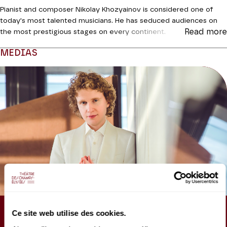
Pianist and composer Nikolay Khozyainov is considered one of
today's most talented musicians. He has seduced audiences on
Read more
the most prestigious stages on every continent.
MEDIAS
Coréalisation Les Amis de Nikolay Khozyainov | Théâtre des
Champs-Elysées
Ce site web utilise des cookies.
ARTICLE