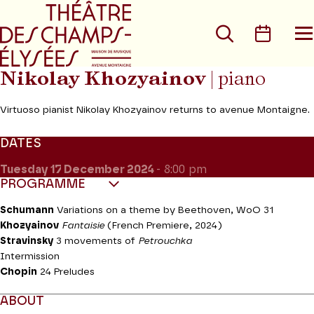
Go to main menu
Go to content
Go t
Search
Calen
O
t
m
Nikolay Khozyainov
| piano
Virtuoso pianist Nikolay Khozyainov returns to avenue Montaigne.
DATES
Tuesday 17
December 2024
- 8:00 pm
PROGRAMME
Schumann
Variations on a theme by Beethoven, WoO 31
Khozyainov
Fantaisie
(French Premiere, 2024)
Stravinsky
3 movements of
Petrouchka
Intermission
Chopin
24 Preludes
ABOUT