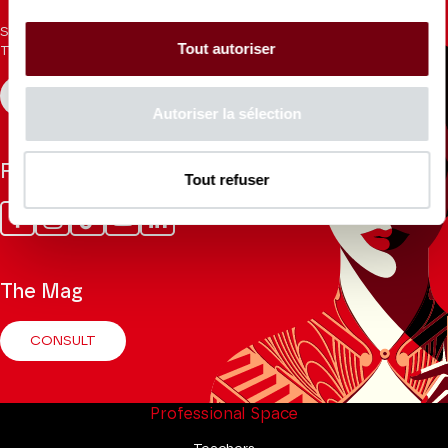
Sign up for the newsletter to receive updates from the
Tout autoriser
Theatre.
REGISTER
Autoriser la sélection
Follow us
Tout refuser
Facebook
Instagram
Tik
Youtube
Linkedin
Tok
The Mag
CONSULT
Professional Space