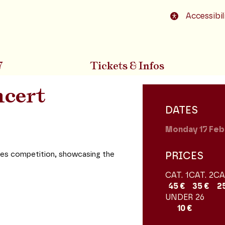
o footer
Accessibil
7
Tickets & Infos
cert
DATES
Monday 17
Feb
lles competition, showcasing the
PRICES
CAT. 1
CAT. 2
CA
45 €
35 €
2
UNDER 26
10 €