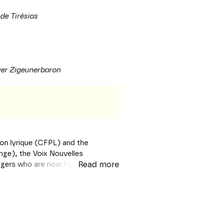
de Tirésias
er Zigeunerbaron
on lyrique (CFPL) and the
ge), the Voix Nouvelles
ngers who are now familiar faces
Read more
ition is to identify new artists
e professional opera ecosystem. It
llowed the traditional training
 it unique, is that it seeks out
e: the pre-selection rounds take