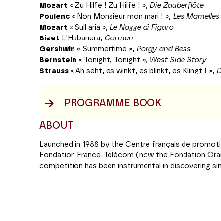
Mozart
« Zu Hilfe ! Zu Hilfe ! »,
Die Zauberflöte
Poulenc
« Non Monsieur mon mari ! »,
Les Mamelles 
Mozart
« Sull aria »,
Le Nozze di Figaro
Bizet
L'Habanera,
Carmen
Gershwin
« Summertime »,
Porgy and Bess
Bernstein
« Tonight, Tonight »
, West Side Story
Strauss
« Ah seht, es winkt, es blinkt, es Klingt ! »,
D
PROGRAMME BOOK
ABOUT
Launched in 1988 by the Centre français de promoti
Fondation France-Télécom (now the Fondation Oran
competition has been instrumental in discovering si
on international opera stages. The aim of the compet
and to help them to navigate the transition into th
allows young artists, including those who have not fo
path, to be heard by opera professionals. What makes
artists by travelling the length and breadth of Franc