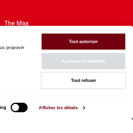
The Mag
Check out the 2026-27 Brochure
Tout autoriser
ous proposer
CONSULT
Autoriser la sélection
Tout refuser
The Caisse des Dépôts supports
the entire program of
the Théâtre des Champs-
Élysées
ing
Afficher les détails
ibility: partially compliant