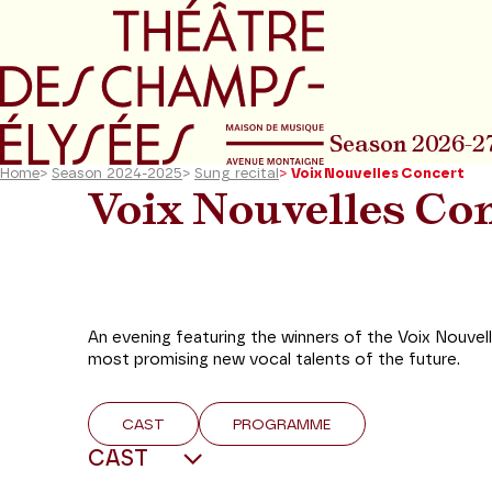
Go to main menu
Go to content
Go t
Season 2026-2
Home
>
Season 2024-2025
>
Sung recital
>
Voix Nouvelles Concert
Voix Nouvelles
Con
An evening featuring the winners of the Voix Nouve
most promising new vocal talents of the future.
CAST
PROGRAMME
CAST