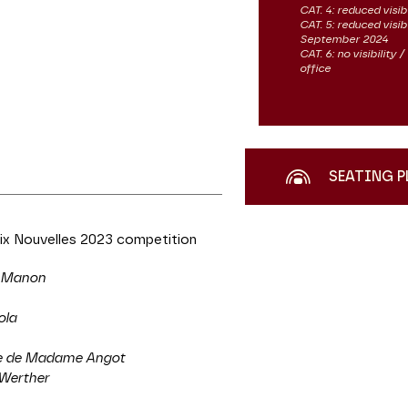
CAT. 4: reduced visibi
CAT. 5: reduced visib
September 2024
CAT. 6: no visibility
office
SEATING P
oix Nouvelles 2023 competition
Manon
ola
lle de Madame Angot
Werther