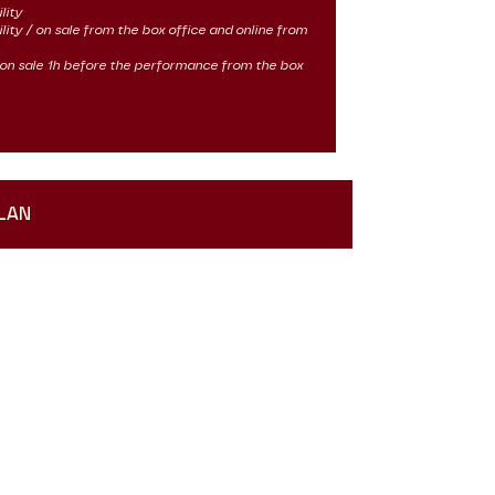
lity
ility / on sale from the box office and online from
 / on sale 1h before the performance from the box
LAN