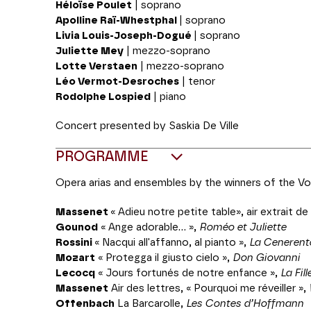
Héloïse Poulet
| soprano
Apolline Raï-Whestphal
| soprano
Livia Louis-Joseph-Dogué
| soprano
Juliette Mey
| mezzo-soprano
Lotte Verstaen
| mezzo-soprano
Léo Vermot-Desroches
| tenor
Rodolphe Lospied
| piano
Concert presented by Saskia De Ville
PROGRAMME
Opera arias and ensembles by the winners of the V
Massenet
« Adieu notre petite table», air extrait de
Gounod
« Ange adorable… »,
Roméo et Juliette
Rossini
« Nacqui all'affanno, al pianto »,
La Cenerent
Mozart
« Protegga il giusto cielo »,
Don Giovanni
Lecocq
« Jours fortunés de notre enfance »,
La Fi
Massenet
Air des lettres, « Pourquoi me réveiller »,
Offenbach
La Barcarolle,
Les Contes d’Hoffmann