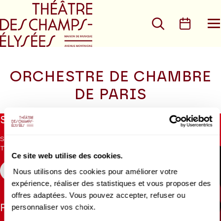
Go to main menu
Go to content
Go t
Search
Calen
O
t
m
ORCHESTRE DE CHAMBRE
DE PARIS
No
Stay informed
result
found
Sign up for the newsletter to receive updates from the
Theatre.
Ce site web utilise des cookies.
Nous utilisons des cookies pour améliorer votre
REGISTER
expérience, réaliser des statistiques et vous proposer des
offres adaptées. Vous pouvez accepter, refuser ou
personnaliser vos choix.
Follow us