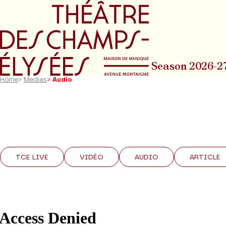
Go to main menu
Go to content
Go t
Season 2026-2
Home
>
Medias
>
Audio
TCE LIVE
VIDÉO
AUDIO
ARTICLE