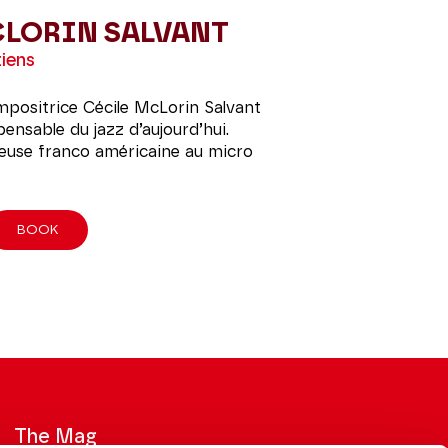
CLORIN SALVANT
iens
mpositrice Cécile McLorin Salvant
pensable du jazz d’aujourd’hui.
teuse franco américaine au micro
BOOK
The Mag