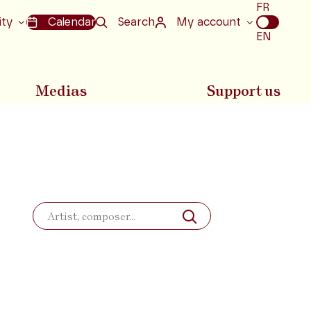
Choix
FR
de
ity
Calendar
Search
My account
la
EN
langue
Medias
Support us
Search