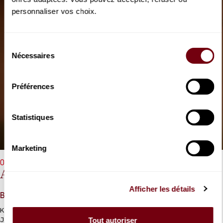
personnaliser vos choix.
Sélection
Nécessaires
du
consentement
Préférences
Statistiques
Marketing
05/10/2026 - 20h00
Andreï Korobeinikov
Afficher les détails
Beethoven, Scriabine, Jarrett
Korobeinikov fait revivre le mythique Köln Concert de Keith
Tout autoriser
Jarrett.