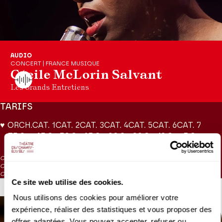
Production Théâtre des Champs-Élysées
AUDIO
CONCERT | FRANCE MUSIQUE
Cécile McLorin Salvant
Les Grands Entretiens
TARIFS
♥ ORCH.
CAT. 1
CAT. 2
CAT. 3
CAT. 4
CAT. 5
CAT. 6
CAT. 7
75 €
65 €
50 €
45 €
38 €
20 €
10 €
5 €
CAT. 5 : visibilité réduite
CAT. 6 : visibilité très réduite
CAT. 7 : places d'écoute / en vente aux caisses 1h avant la représentation
Ce site web utilise des cookies.
VOUS AIMEREZ AUSSI
Nous utilisons des cookies pour améliorer votre
expérience, réaliser des statistiques et vous proposer des
offres adaptées. Vous pouvez accepter, refuser ou