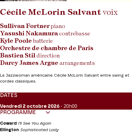
Cécile McLorin
Salvant
voix
Sullivan Fortner
piano
Yasushi Nakamura
contrebasse
Kyle Poole
batterie
Orchestre de chambre de Paris
Bastien Stil
direction
Darcy James Argue
arrangements
La Jazzwoman américaine Cécile McLorin Salvant entre swing et
cordes classiques.
DATES
Vendredi 2
octobre 2026
- 20h00
PROGRAMME
Coward
l’ll See You Again
Ellington
Sophisticated Lady