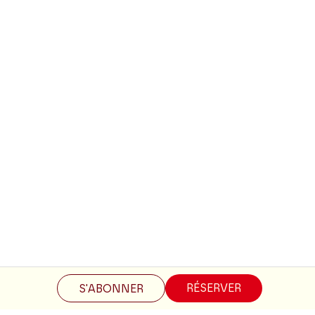
Restez informés
RÉSERVER
S'ABONNER
Inscrivez-vous à la newsletter pour recevoir les informations