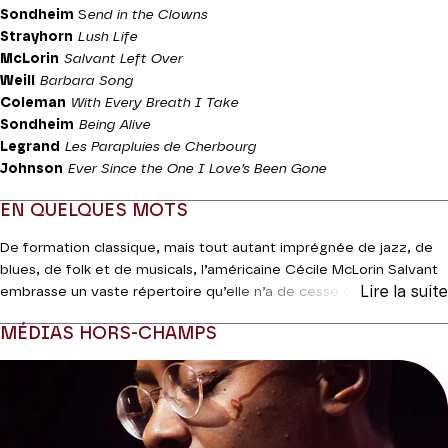
Sondheim
S
end in the Clowns
Strayhorn
Lush Life
McLorin
Salvant Left Over
Weill
Barbara Song
Coleman
With Every Breath I Take
Sondheim
Being Alive
Legrand
Les Parapluies de Cherbourg
Johnson
Ever Since the One I Love’s Been Gone
EN QUELQUES MOTS
De formation classique, mais tout autant imprégnée de jazz, de
blues, de folk et de musicals, l’américaine Cécile McLorin Salvant
Lire la suite
embrasse un vaste répertoire qu’elle n’a de cesse de nourrir de
ses rencontres musicales. Chanteuse et compositrice, lauréate
MÉDIAS HORS-CHAMPS
de trois Grammy Award et doublement récompensée aux
Victoires du Jazz, elle réunit ce soir quelques-uns de ses
accompagnateurs habituels et les musiciens de l’Orchestre de
chambre de Paris pour quelques grands standards américains de
Sondheim, Coleman et Ellington. Une soirée placée sous le signe
du swing en grand effectif.