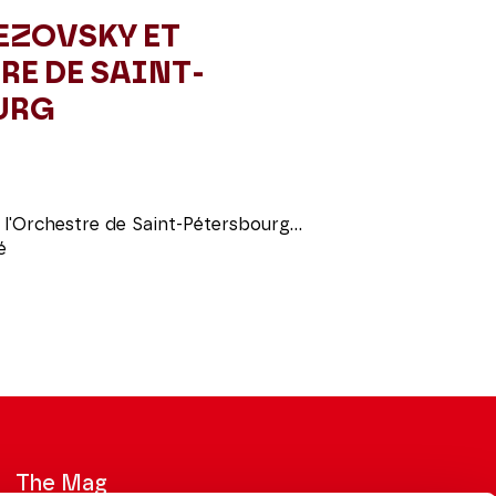
EZOVSKY ET
RE DE SAINT-
URG
 l'Orchestre de Saint-Pétersbourg...
é
The Mag