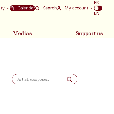
Choix
FR
de
ity
Calendar
Search
My account
la
EN
langue
Medias
Support us
Search