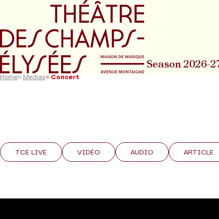
Go to main menu
Go to content
Go t
Season 2026-2
Home
>
Medias
>
Concert
TCE LIVE
VIDÉO
AUDIO
ARTICLE