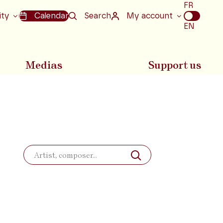
Choix
FR
de
ity
Calendar
Search
My account
la
EN
langue
Medias
Support us
Search