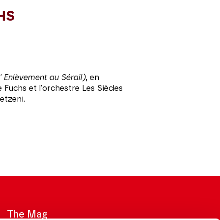
HS
' Enlèvement au Sérail)
, en
e Fuchs
et l'orchestre Les Siècles
etzeni.
The Mag