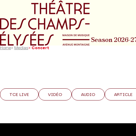
Go to main menu
Go to content
Go t
Season 2026-2
Home
>
Medias
>
Concert
TCE LIVE
VIDÉO
AUDIO
ARTICLE