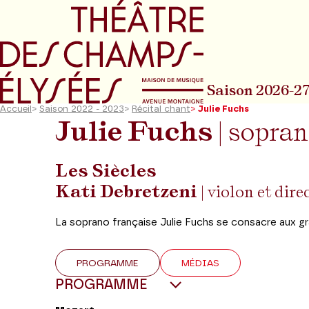
Aller au menu principal
Aller au conte
Saison 2026-2
Accueil
>
Saison 2022 - 2023
>
Récital chant
>
Julie Fuchs
Julie Fuchs
| sopra
Les Siècles
Kati Debretzeni
| violon et dire
La soprano française Julie Fuchs se consacre aux g
PROGRAMME
MÉDIAS
PROGRAMME