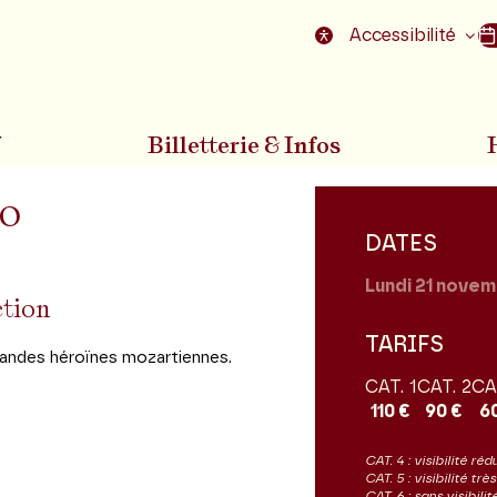
nu
Aller au pied de la page
Accessibilité
7
Billetterie & Infos
no
DATES
Lundi 21
novem
ction
TARIFS
randes héroïnes mozartiennes.
CAT. 1
CAT. 2
CA
110 €
90 €
6
CAT. 4 : visibilité réd
CAT. 5 : visibilité tr
CAT. 6 : sans visibil