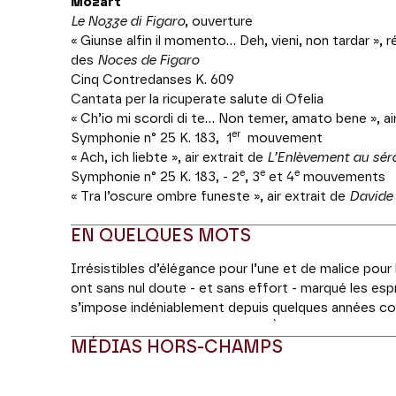
Mozart
Le Nozze di Figaro
, ouverture
« Giunse alfin il momento... Deh, vieni, non tardar », r
des
Noces de Figaro
Cinq Contredanses K. 609
Cantata per la ricuperate salute di Ofelia
« Ch’io mi scordi di te... Non temer, amato bene », a
er
Symphonie n° 25 K. 183, 1
mouvement
« Ach, ich liebte », air extrait de
L’Enlèvement au séra
e
e
e
Symphonie n° 25 K. 183, - 2
, 3
et 4
mouvements
« Tra l’oscure ombre funeste », air extrait de
Davide 
EN QUELQUES MOTS
Irrésistibles d’élégance pour l’une et de malice pour
ont sans nul doute - et sans effort - marqué les espri
s’impose indéniablement depuis quelques années co
mozartiennes de notre époque. À l’occasion de son pr
MÉDIAS HORS-CHAMPS
Théâtre des Champs-Elysées, elle offrira un conden
rôles féminins emblématiques de l’œuvre de Mozart, 
compositeur viennois.