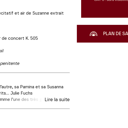
écitatif et air de Suzanne extrait
PLAN DE S
ir de concert K. 505
il
penitente
 l’autre, sa Pamina et sa Susanna
ts... Julie Fuchs
mme l’une des très grandes
Lire la suite
ochain récital parisien au
sé de son art en s’emparant de
preuves s’il en est du génie du