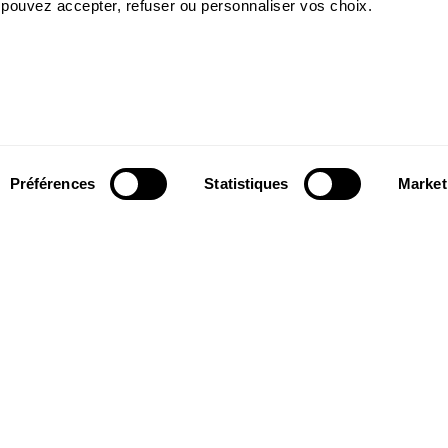
 pouvez accepter, refuser ou personnaliser vos choix.
Préférences
Statistiques
Market
Suivez-nous
wsletter pour
Suivez-nous sur les réseaux sociaux et
ns du Théâtre.
soyez informés en temps réel.
Facebook
Instagram
Tik
Youtube
Linkedin
S'INSCRIRE
Tok