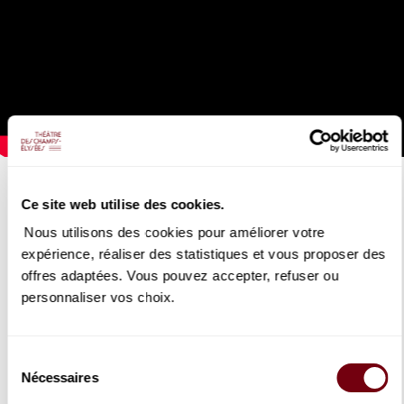
ORCHESTRE DE CHAMBRE DE PARIS
Ce site web utilise des cookies.
Vents debout
Nous utilisons des cookies pour améliorer votre
15/12/2022
expérience, réaliser des statistiques et vous proposer des
offres adaptées. Vous pouvez accepter, refuser ou
Le clarinettiste Paul Meyer présente le concert "Vents
personnaliser vos choix.
debout". Au programme, des œuvres concertantes de
Mozart, Danzi et Cimarosa, dans lesquelles il va pouvoir s'en
donner à cœur joie avec ses amis virtuoses des Vents
Français.
Sélection
Nécessaires
du
consentement