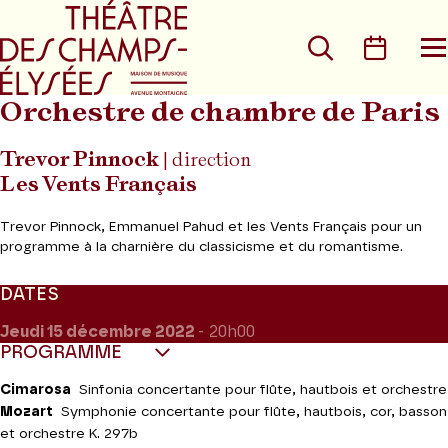
Aller au menu principal
Aller au conte
Rechercher
Calen
O
le
m
Orchestre de chambre de Paris
Trevor Pinnock
| direction
Les Vents Français
Trevor Pinnock, Emmanuel Pahud et les Vents Français pour un
programme à la charnière du classicisme et du romantisme.
DATES
Jeudi 15
décembre 2022
- 20h00
PROGRAMME
Cimarosa
Sinfonia concertante pour flûte, hautbois et orchestre
Mozart
Symphonie concertante pour flûte, hautbois, cor, basson
et orchestre K. 297b