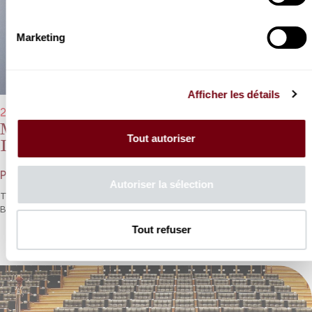
Marketing
Afficher les détails
26/03/2023 - 11h00
Michel Portal, Marc Coppey, François
Tout autoriser
Dumont
Poulenc, Rachmaninov, Brahms
Autoriser la sélection
Trois générations réunies pour le célébrissime opus 114 de
Brahms.
Tout refuser