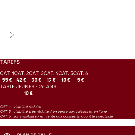
Lumière.
Production Orchestre de chambre de Paris
VIDEO
INTERVIEW
Orchestre de chambre de
Paris
Vents debout
TARIFS
CAT. 1
CAT. 2
CAT. 3
CAT. 4
CAT. 5
CAT. 6
55 €
42 €
30 €
17 €
10 €
5 €
TARIF JEUNES - 26 ANS
10 €
CAT. 4 : visibilité réduite
CAT. 5 : visibilité très réduite / en vente aux caisses et en ligne
CAT. 6 : sans visibilité / en vente aux caisses 1h avant le spectacle