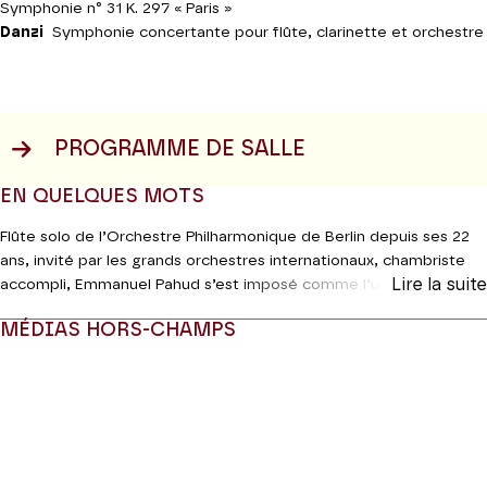
Symphonie n° 31 K. 297 « Paris »
Danzi
Symphonie concertante pour flûte, clarinette et orchestre
PROGRAMME DE SALLE
EN QUELQUES MOTS
Flûte solo de l’Orchestre Philharmonique de Berlin depuis ses 22
ans, invité par les grands orchestres internationaux, chambriste
Lire la suite
accompli, Emmanuel Pahud s’est imposé comme l’un des flûtistes
les plus célébrés de sa génération. Il retrouvera pour ce concert
MÉDIAS HORS-CHAMPS
ses collègues des Vents Français. Au programme des
réjouissances, une rare et virevoltante
Sinfonia
d’un ami de
Modifier la slide de ce carousel modifiera également la sli
Haydn, le Napolitain Cimarosa, Franz Danzi, à la charnière du
classicisme et du romantisme, et bien sûr Mozart, avec deux
pièces de choix, une célèbre symphonie concertante offerte au
brio des interprètes, et une autre surnommée « Paris », écrite
dans le but avoué de séduire les exigeants mélomanes de la Ville