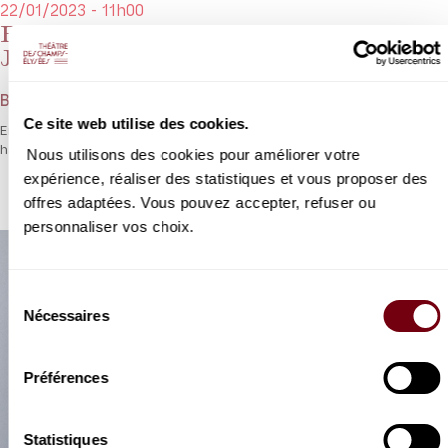
22/01/2023 - 11h00
Emmanuel Pahud, Trevor Pinnock,
Jonathan Manson
Bach
Ce site web utilise des cookies.
Emmanuel Pahud, Trevor Pinnock et Jonathan Mason, un trio de
haute volée pour Bach.
Nous utilisons des cookies pour améliorer votre
expérience, réaliser des statistiques et vous proposer des
offres adaptées. Vous pouvez accepter, refuser ou
personnaliser vos choix.
Sélection
Nécessaires
du
consentement
Préférences
Statistiques