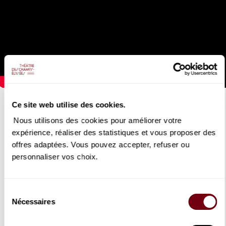
GIULIO CESARE
Ce site web utilise des cookies.
Haendel
Nous utilisons des cookies pour améliorer votre
expérience, réaliser des statistiques et vous proposer des
24/09/2019
offres adaptées. Vous pouvez accepter, refuser ou
personnaliser vos choix.
Extrait de
Giulio Cesare
de Haendel présenté par Les Talens
Lyriques sous la direction de Christophe Rousset au Festival
d'Ambronay 2019 avec ici Maria-Grazia Schiavo.
Sélection
Nécessaires
du
DETAILS
consentement