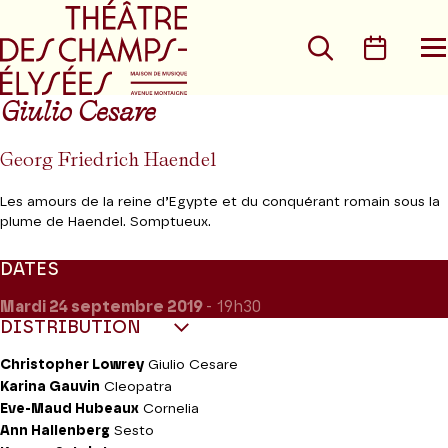
Aller au menu principal
Aller au conte
Rechercher
Calen
O
le
m
Giulio Cesare
Georg Friedrich Haendel
Les amours de la reine d’Egypte et du conquérant romain sous la
plume de Haendel. Somptueux.
DATES
Mardi 24
septembre 2019
- 19h30
DISTRIBUTION
Christopher Lowrey
Giulio Cesare
Karina Gauvin
Cleopatra
Eve-Maud Hubeaux
Cornelia
Ann Hallenberg
Sesto