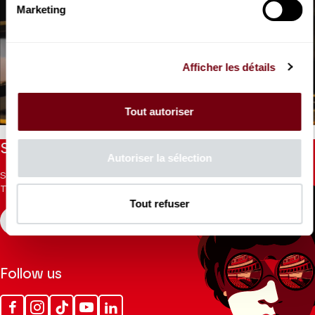
Marketing
VIDEO
Afficher les détails
INTERVIEW
Isis
Christophe Rousset
Tout autoriser
Stay informed
Autoriser la sélection
Sign up for the newsletter to receive updates from the
Theatre.
Tout refuser
REGISTER
Follow us
Facebook
Instagram
Tik
Youtube
Linkedin