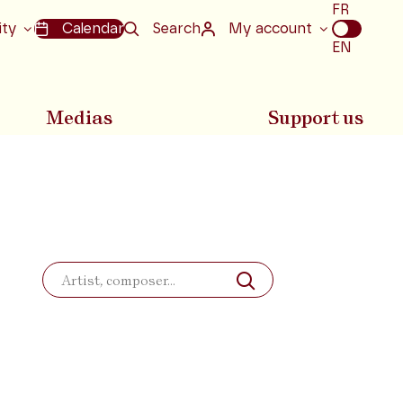
Choix
FR
de
ity
Calendar
Search
My account
la
EN
langue
Medias
Support us
Search