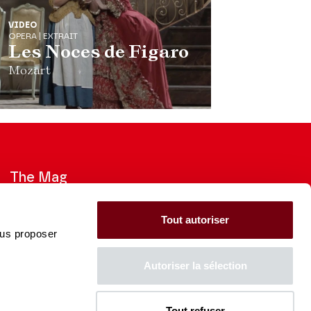
VIDEO
OPERA | EXTRAIT
Les Noces de Figaro
Mozart
The Mag
Check out the 2026-27 Brochure
Tout autoriser
ous proposer
CONSULT
Autoriser la sélection
Tout refuser