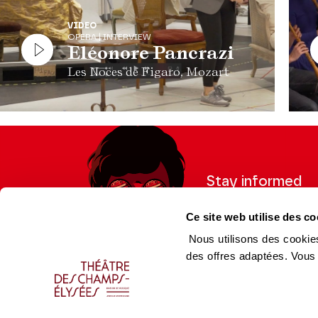
VIDEO
OPERA | INTERVIEW
Eléonore Pancrazi
Les Noces de Figaro, Mozart
Stay informed
Sign up for the newslet
Ce site web utilise des co
updates from the Thea
Nous utilisons des cookies
des offres adaptées. Vous