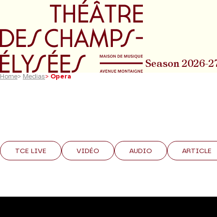
Go to main menu
Go to content
Go t
Season 2026-2
Home
>
Medias
>
Opera
TCE LIVE
VIDÉO
AUDIO
ARTICLE