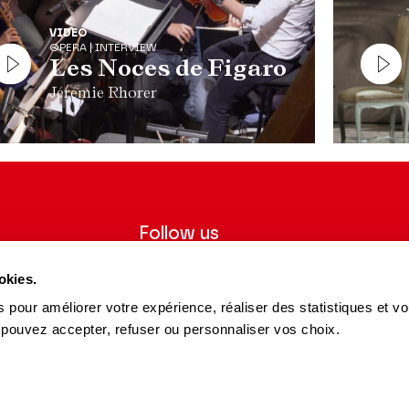
VIDEO
OPERA | INTERVIEW
Les Noces de Figaro
Jérémie Rhorer
Follow us
ter to receive
Follow us on social media and be
okies.
tre.
informed in real time.
 pour améliorer votre expérience, réaliser des statistiques et v
Facebook
Instagram
Tik
Youtube
Linkedin
 pouvez accepter, refuser ou personnaliser vos choix.
REGISTER
Tok