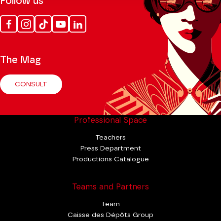
Follow us
Facebook
Instagram
Tik
Youtube
Linkedin
Tok
The Mag
CONSULT
Professional Space
Teachers
Press Department
Productions Catalogue
Teams and Partners
Team
Caisse des Dépôts Group