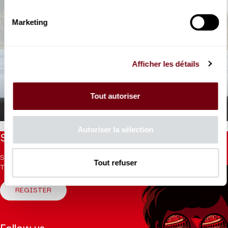
Marketing
Afficher les détails
VIDEO
OPERA | INTERVIEW
Lully, Atys
Tout autoriser
par Benoît Dratwicki
Autoriser la sélection
Stay informed
Sign up for the newsletter to receive updates from the
Tout refuser
Theatre.
REGISTER