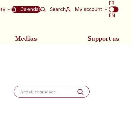
Choix
FR
de
ity
Calendar
Search
My account
la
EN
langue
Medias
Support us
Search