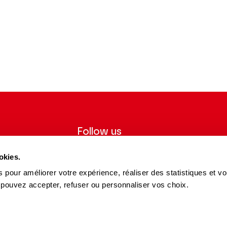
Follow us
ter to receive
Follow us on social media and be
okies.
tre.
informed in real time.
 pour améliorer votre expérience, réaliser des statistiques et v
Facebook
Instagram
Tik
Youtube
Linkedin
REGISTER
 pouvez accepter, refuser ou personnaliser vos choix.
Tok