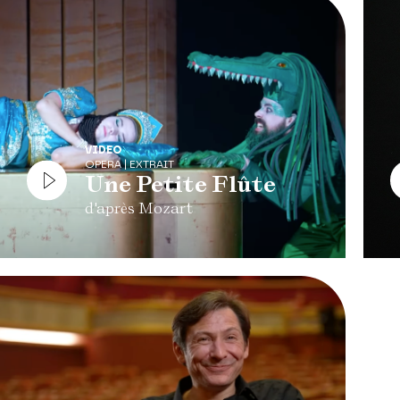
VIDEO
OPERA | EXTRAIT
Une Petite Flûte
d'après Mozart