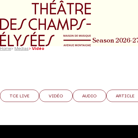
Go to main menu
Go to content
Go t
Season 2026-2
Home
>
Medias
>
Vidéo
TCE LIVE
VIDÉO
AUDIO
ARTICLE