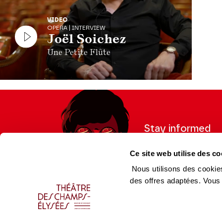
VIDEO
OPERA | INTERVIEW
Joël Soichez
Une Petite Flûte
Stay informed
Sign up for the newslet
Ce site web utilise des co
updates from the Thea
Nous utilisons des cookies
des offres adaptées. Vous