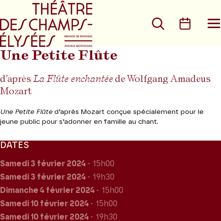
Aller au menu principal
Aller au conte
Rechercher
Calen
O
le
m
Une Petite Flûte
d’après
La Flûte enchantée
de Wolfgang Amadeus
Mozart
Une Petite Flûte
d’après Mozart conçue spécialement pour le
jeune public pour s’adonner en famille au chant.
DATES
Samedi 3
février 2024
- 15h00
Samedi 3
février 2024
- 19h30
Dimanche 4
février 2024
- 15h00
Samedi 10
février 2024
- 15h00
Samedi 10
février 2024
- 19h30