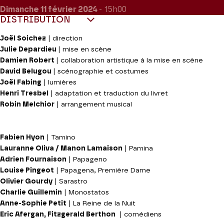
Dimanche 11
février 2024
- 15h00
DISTRIBUTION
Joël Soichez
| direction
Julie Depardieu
| mise en scène
Damien Robert
| collaboration artistique à la mise en scène
David Belugou
| scénographie et costumes
Joël Fabing
| lumières
Henri Tresbel
| adaptation et traduction du livret
Robin Melchior
| arrangement musical
Fabien Hyon
| Tamino
Lauranne Oliva / Manon Lamaison
| Pamina
Adrien Fournaison
| Papageno
Louise Pingeot
| Papagena, Première Dame
Olivier Gourdy
| Sarastro
Charlie Guillemin
| Monostatos
Anne-Sophie Petit
| La Reine de la Nuit
Eric Afergan, Fitzgerald Berthon
| comédiens