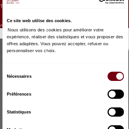
TARIF UNIQUE
- 26 ANS
20 €
10 €
Ce site web utilise des cookies.
Placement numéroté
Nous utilisons des cookies pour améliorer votre
VOUS AIMEREZ AUSSI
expérience, réaliser des statistiques et vous proposer des
offres adaptées. Vous pouvez accepter, refuser ou
personnaliser vos choix.
Sélection
Nécessaires
du
consentement
Préférences
Statistiques