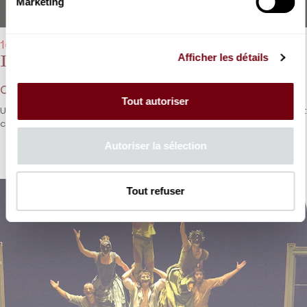
Marketing
14/10/2023 - 15h00
Afficher les détails
Les Siècles
Concert en famille
Tout autoriser
Un voyage musical d'une heure, de Mozart à Beethoven, dirigé et
commenté par François-Xavier Roth.
Autoriser la sélection
Tout refuser