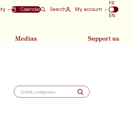
Choix
FR
de
ity
Calendar
Search
My account
la
EN
langue
Medias
Support us
Search