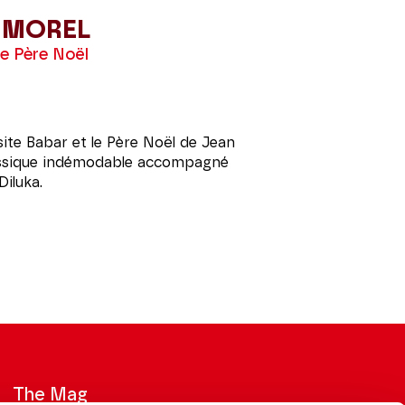
 MOREL
le Père Noël
site Babar et le Père Noël de Jean
assique indémodable accompagné
Diluka.
The Mag