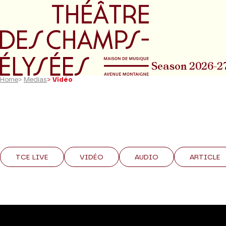
Go to main menu
Go to content
Go t
Season 2026-2
Home
>
Medias
>
Vidéo
TCE LIVE
VIDÉO
AUDIO
ARTICLE