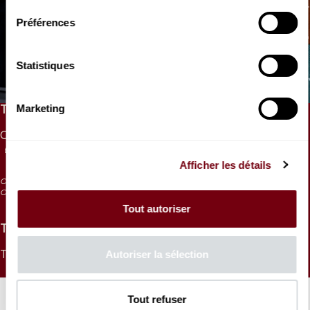
Préférences
VIDEO
CONCERT | INTERVIEW
François Morel
Statistiques
raconte Babar et le Père Noël
Marketing
TARIFS
CAT. 1
CAT. 2
CAT. 3
CAT. 4
CAT. 5
CAT. 6
40 €
35 €
30 €
25 €
20 €
10 €
Afficher les détails
CAT. 5 : visibilité réduite
CAT. 6 : visibilité très réduite / en vente aux caisses 1h avant la représentation
Tout autoriser
TARIFS -16 ANS
Autoriser la sélection
TARIF UNIQUE
15 €
Tout refuser