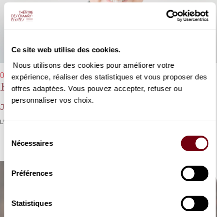
Ce site web utilise des cookies.
Nous utilisons des cookies pour améliorer votre
01/04/2026 - 19h30
expérience, réaliser des statistiques et vous proposer des
Passion selon Saint Jean
offres adaptées. Vous pouvez accepter, refuser ou
personnaliser vos choix.
Jean-Sébastien Bach
L’une des pages majeures de l’histoire de la musique sacrée.
Sélection
Nécessaires
du
consentement
Préférences
Statistiques