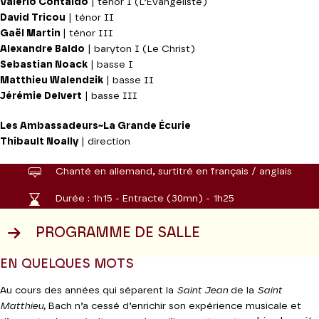
Valerio Contaldo
| ténor I (L’Evangéliste)
David Tricou
| ténor II
Gaël Martin
| ténor III
Alexandre Baldo
| baryton I (Le Christ)
Sebastian Noack
| basse I
Matthieu Walendzik
| basse II
Jérémie Delvert
| basse III
Les Ambassadeurs~La Grande Écurie
Thibault Noally
| direction
Chanté en allemand, surtitré en français / anglais
Durée :
1h15 - Entracte (30mn) - 1h25
PROGRAMME DE SALLE
EN QUELQUES MOTS
Au cours des années qui séparent la
Saint Jean
de la
Saint
Matthieu,
Bach n’a cessé d’enrichir son expérience musicale et