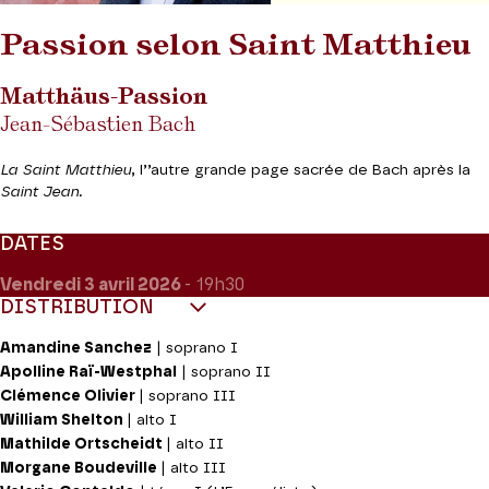
Passion selon Saint Matthieu
Matthäus-Passion
Jean-Sébastien Bach
La Saint Matthieu
, l’’autre grande page sacrée de Bach après la
Saint Jean.
DATES
Vendredi 3
avril 2026
- 19h30
DISTRIBUTION
Amandine Sanchez
| soprano I
Apolline Raï-Westphal
| soprano II
Clémence Olivier
| soprano III
William Shelton
| alto I
Mathilde Ortscheidt
| alto II
Morgane Boudeville
| alto III