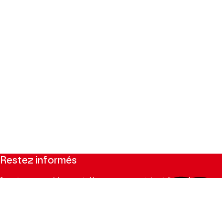
Restez informés
Inscrivez-vous à la newsletter pour recevoir les informations
du Théâtre.
S'INSCRIRE