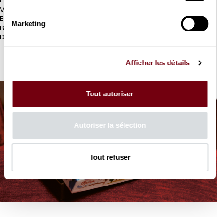
En toile de coton Eco-Tex. Fabriqué en France.
Verso - Impression de la reproduction de l’affiche LE THEATRE
EST OUVERT d’Éric de Coulon.
Marketing
Recto - Sérigraphie du Logo du TCE
Dimensions 42x 38 cm - 15 €
Afficher les détails
Tout autoriser
Autoriser la sélection
Tout refuser