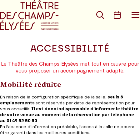
Aller au menu principal
Aller au conte
Rechercher
Calen
O
le
m
ACCESSIBILITÉ
Le Théâtre des Champs-Elysées met tout en œuvre pour
vous proposer un accompagnement adapté.
Mobilité réduite
En raison de la configuration spécifique de la salle,
seuls
6
emplacements
sont réservés par date de représentation
pour
vous accueillir.
Il est donc indispensable d’informer le théâtre
de votre venue au moment de la réservation par téléphone
au 01 49 52 50 50
En l’absence d’information préalable, l’accès à la salle ne pourra
être garanti dans les meilleures conditions.