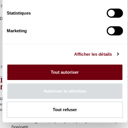
Statistiques
Depuis le RER Pont de l'Alma (RER C)
Marketing
Afficher les détails
Tout autoriser
Lecteurs de la langue des signes
française
Autoriser la sélection
Une fois par saison, deux interprètes placées en avant-scène
vous proposent
une traduction en simultané de l’opéra et des
Tout refuser
chants en chansignes.
La Fille du régiment
/ Opéra participatif jeune Public d'après
Donizetti