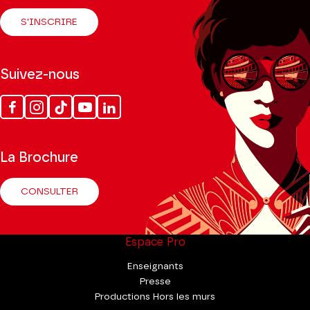
S'INSCRIRE
Suivez-nous
Facebook
Instagram
Tik
Youtube
Linkedin
Tok
La Brochure
CONSULTER
Espace Pro
Enseignants
Presse
Productions Hors les murs