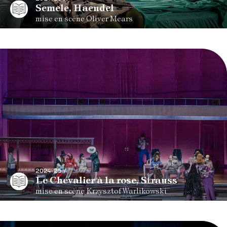
Semele, Haendel
mise en scène Oliver Mears
2024-25 /
Le Chevalier à la rose, Strauss
mise en scène Krzysztof Warlikowski