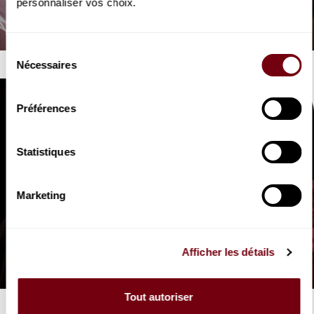
personnaliser vos choix.
2023-24 /
L'Olimpiade, Vivaldi
mise en scène d’Emmanuel Daumas
Sélection
Nécessaires
du
consentement
Préférences
Statistiques
Marketing
2022-23 /
Afficher les détails
La Bohème, Puccini
mise en scène d’Eric Ruf
Tout autoriser