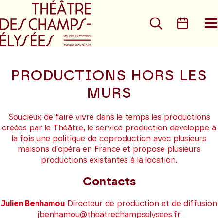
Aller au menu principal
Aller au conte
Rechercher
Calen
O
le
m
PRODUCTIONS HORS LES
MURS
Soucieux de faire vivre dans le temps les productions
créées par le Théâtre, le service production développe à
la fois une politique de coproduction avec plusieurs
maisons d'opéra en France et propose plusieurs
productions existantes à la location.
Contacts
Julien Benhamou
Directeur de production et de diffusion
jbenhamou@theatrechampselysees.fr