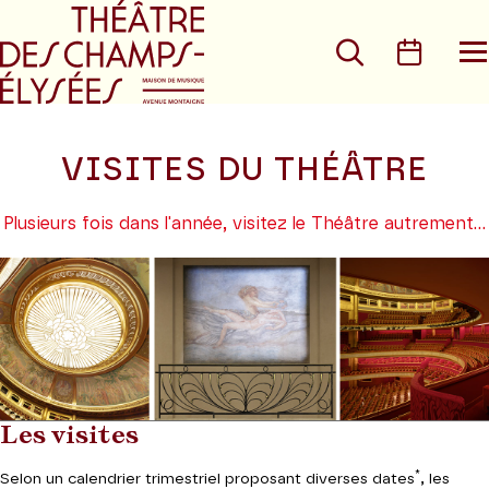
Aller au menu principal
Aller au conte
Rechercher
Calen
O
le
m
VISITES DU THÉÂTRE
Plusieurs fois dans l'année, visitez le Théâtre autrement...
Les visites
*
Selon un calendrier trimestriel proposant diverses dates
, les