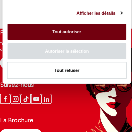
01 49 52 50 53 - 01 49 52 50 50
rp@theatrechampselysees.fr
Afficher les détails
Tout autoriser
Restez informés
Inscrivez-vous à la newsletter pour recevoir les informations
du Théâtre.
Autoriser la sélection
S'INSCRIRE
Tout refuser
Suivez-nous
Facebook
Instagram
Tik
Youtube
Linkedin
Tok
La Brochure