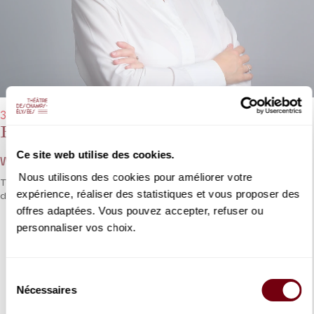
30/03/2026 - 8:00 pm
Requiem
Ce site web utilise des cookies.
Wolfgang Amadeus Mozart
Nous utilisons des cookies pour améliorer votre
The legend surrounding Mozart’s
Requiem
enhances its spiritual
expérience, réaliser des statistiques et vous proposer des
dimension.
offres adaptées. Vous pouvez accepter, refuser ou
personnaliser vos choix.
DETAILS
Sélection
Nécessaires
du
consentement