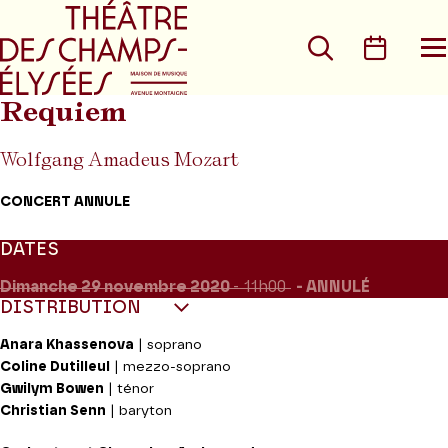
Aller au menu principal
Aller au conte
Rechercher
Calen
O
le
m
Requiem
Wolfgang Amadeus Mozart
CONCERT ANNULE
DATES
Dimanche 29
novembre 2020
- 11h00
ANNULÉ
DISTRIBUTION
Anara Khassenova
| soprano
Coline Dutilleul
| mezzo-soprano
Gwilym Bowen
| ténor
Christian Senn
| baryton