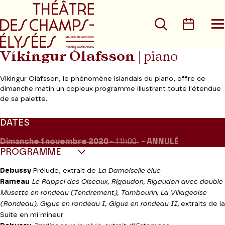
Aller au menu principal
Aller au conte
Rechercher
Calen
O
le
m
Víkingur Ólafsson
| piano
Vikingur Olafsson, le phénomène islandais du piano, offre ce
dimanche matin un copieux programme illustrant toute l'étendue
de sa palette.
DATES
Dimanche 1
novembre 2020
- 11h00
ANNULÉ
PROGRAMME
Debussy
Prélude, extrait de
La Damoiselle élue
Rameau
Le Rappel des Oiseaux, Rigaudon, Rigaudon avec double
Musette en rondeau (Tendrement), Tambourin, La Villageoise
(Rondeau), Gigue en rondeau I, Gigue en rondeau II,
extraits de la
Suite en mi mineur