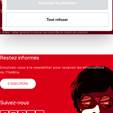
TARIFS
Autoriser la sélection
TARIF UNIQUE
- 26 ANS
- 9 ANS
30 €
15 €
0 €
Tout refuser
Placement libre
- 9 ans : billet gratuit à retirer au contrôle le matin du concert
Restez informés
Inscrivez-vous à la newsletter pour recevoir les informations
du Théâtre.
S'INSCRIRE
Suivez-nous