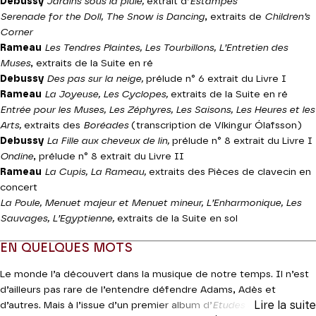
Debussy
Jardins sous la pluie,
extrait d’
Estampes
Serenade for the Doll, The Snow is Dancing
, extraits de
Children’s
Corner
Rameau
Les Tendres Plaintes, Les Tourbillons, L’Entretien des
Muses
, extraits de la Suite en ré
Debussy
Des pas sur la neige,
prélude n° 6 extrait du Livre I
Rameau
La Joyeuse, Les Cyclopes,
extraits de la Suite en ré
Entrée pour les Muses, Les Zéphyres, Les Saisons, Les Heures et les
Arts,
extraits des
Boréades
(transcription de Víkingur Ólafsson)
Debussy
La Fille aux cheveux de lin,
prélude n° 8 extrait du Livre I
Ondine
, prélude n° 8 extrait du Livre II
Rameau
La Cupis, La Rameau,
extraits des Pièces de clavecin en
concert
La Poule, Menuet majeur et Menuet mineur, L’Enharmonique, Les
Sauvages, L’Egyptienne,
extraits de la Suite en sol
EN QUELQUES MOTS
Le monde l’a découvert dans la musique de notre temps. Il n’est
d’ailleurs pas rare de l’entendre défendre Adams, Adès et
Lire la suite
d’autres. Mais à l’issue d’un premier album d’
Etudes
de Glass sous