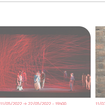
deviendra une fidèle du musicien, puis en décembre 
qui obligea Haendel à remanier complètement les tess
Comme pour de nombreux ouvrages de cette pério
succès plusieurs fois remonté par Haendel dans les 
avant sa renaissance au XXe siècle. L’intensité des s
de la partition tant dans sa partie musicale que voca
cour des grands opus haendéliens.
PRODUCTION Théâtre des Champs-Elysées
11/05/2022 → 22/05/2022 - 19h00
11/0