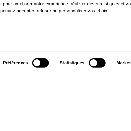
 pour améliorer votre expérience, réaliser des statistiques et v
 pouvez accepter, refuser ou personnaliser vos choix.
Préférences
Statistiques
Market
Suivez-nous
wsletter pour
Suivez-nous sur les réseaux sociaux et
ns du Théâtre.
soyez informés en temps réel.
Facebook
Instagram
Tik
Youtube
Linkedin
S'INSCRIRE