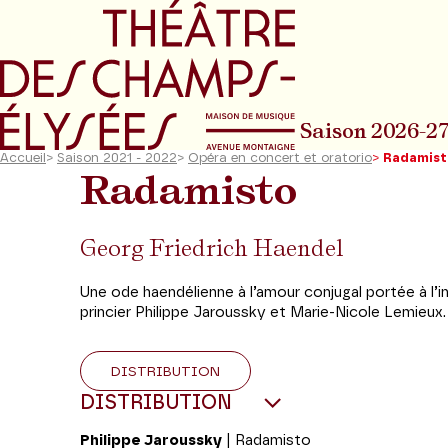
Aller au menu principal
Aller au conte
Saison 2026-2
Accueil
>
Saison 2021 - 2022
>
Opéra en concert et oratorio
>
Radamist
Radamisto
Georg Friedrich Haendel
Une ode haendélienne à l’amour conjugal portée à l’
princier Philippe Jaroussky et Marie-Nicole Lemieux.
DISTRIBUTION
DISTRIBUTION
Philippe Jaroussky
| Radamisto