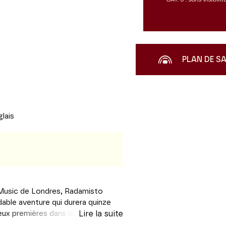
PLAN DE S
glais
Music de Londres, Radamisto
able aventure qui durera quinze
u deux premières dans la même année
Lire la suite
Margherita Durastanti, qui