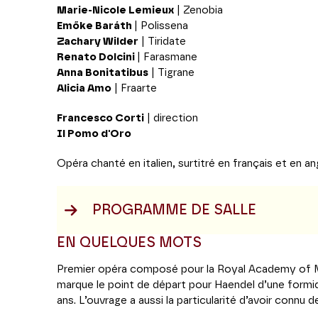
Marie-Nicole Lemieux
| Zenobia
Emőke Baráth
| Polissena
Zachary Wilder
| Tiridate
Renato Dolcini
| Farasmane
Anna Bonitatibus
| Tigrane
Alicia Amo
| Fraarte
Francesco Corti
| direction
Il Pomo d'Oro
Opéra chanté en italien, surtitré en français et en an
PROGRAMME DE SALLE
EN QUELQUES MOTS
Premier opéra composé pour la Royal Academy of 
marque le point de départ pour Haendel d’une formid
ans. L’ouvrage a aussi la particularité d’avoir conn
1720. Dès le printemps avec en rôle-titre la soprano 