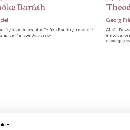
őke Baráth
Theo
del
Georg Fri
auté grave du chant d’Emőke Baráth guidée par
Chef-d’œuvr
mplice Philippe Jaroussky.
émouvantes 
d'exception
okies.