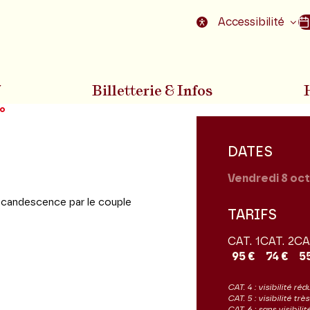
nu
Aller au pied de la page
Accessibilité
7
Billetterie & Infos
o
DATES
Vendredi 8
oct
incandescence par le couple
TARIFS
CAT. 1
CAT. 2
CA
95 €
74 €
5
CAT. 4 : visibilité réd
CAT. 5 : visibilité tr
CAT. 6 : sans visibil