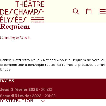
Aller au menu principal
Aller au conte
Rechercher
Calen
O
le
m
Requiem
Giuseppe Verdi
Daniele Gatti retrouve le « National » pour le Requiem de Verdi où
le compositeur a convoqué toutes les formes expressives de l’art
lyrique.
DATES
Jeudi 3
février 2022
- 20h00
Samedi 5
février 2022
- 20h00
DISTRIBUTION