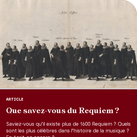
des formations, des chefs et des solistes les plus célèbres. La
nature multiple de cette page, riche d’autant de subtilités et de
spiritualité que de tumultes intérieurs et de fureurs sonores, en
fait une expérience inoubliable au concert.
COPRODUCTION Théâtre des Champs-Elysées / Radio France
Concert diffusé en direct le 5 février sur France Musique.
ARTICLE
Que savez-vous du Requiem ?
Saviez-vous qu’il existe plus de 1600 Requiem ? Quels
sont les plus célèbres dans l’histoire de la musique ?