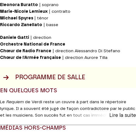
Eleonora Buratto
| soprano
Marie-Nicole Lemieux
| contralto
Michael Spyres
| ténor
Riccardo Zanellato
| basse
Daniele Gatti
| direction
Orchestre National de France
Chœur de Radio France
| direction Alessandro Di Stefano
Chœur
de l'Armée française
| direction Aurore Tilla
PROGRAMME DE SALLE
EN QUELQUES MOTS
Le
Requiem
de Verdi reste un œuvre à part dans le répertoire
lyrique. Il a souvent été jugé de façon contradictoire par le public
Lire la suite
et les musiciens. Son succès fut en tout cas immédiat dans les
premières années suivant sa création en 1874 et avant qu’il ne
MÉDIAS HORS-CHAMPS
tombe quelque peu dans l’oubli jusqu’aux années 30, pour
s’affirmer depuis comme l’un des morceaux de bravoure favori