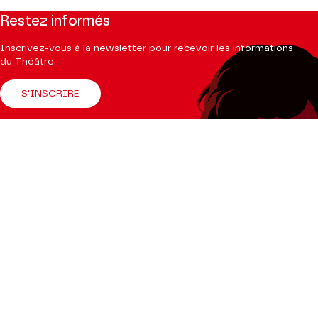
Restez informés
Inscrivez-vous à la newsletter pour recevoir les informations
du Théâtre.
S'INSCRIRE
Suivez-nous
Facebook
Instagram
Tik
Youtube
Linkedin
Tok
La Brochure
CONSULTER