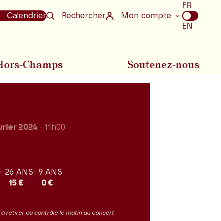
Choix
FR
de
Calendrier
Rechercher
Mon compte
la
EN
langue
Hors-Champs
Soutenez-nous
vrier 2024
- 11h00
- 26 ANS
- 9 ANS
15 €
0 €
it à retirer au contrôle le matin du concert