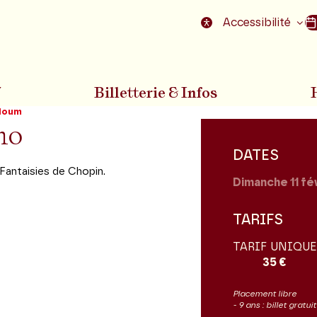
nu
Aller au pied de la page
Accessibilité
7
Billetterie & Infos
loum
no
DATES
Fantaisies de Chopin.
Dimanche 11
fé
TARIFS
TARIF UNIQUE
35 €
Placement libre
- 9 ans : billet gratu