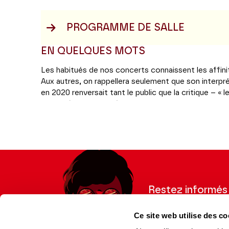
PROGRAMME DE SALLE
EN QUELQUES MOTS
Les habitués de nos concerts connaissent les affin
Aux autres, on rappellera seulement que son interpr
en 2020 renversait tant le public que la critique – « 
poésie (avec abîmes), la sonorité épousant la moin
pudeur et une vérité de chaque instant, tout cela re
notait alors André Tubeuf. Avant d’y revenir, le pian
fantaisies de Chopin : les graves opus 49 (1841) et 6
gouverné, selon Liszt, par « une élégiaque tristes
effarés, de mélancoliques sourires, de soubresauts 
tressaillements. » Rien que ça.
Restez informés
Coréalisation Jeanine Roze Production | Théâtre 
Inscrivez-vous à la ne
Ce site web utilise des co
recevoir les informatio