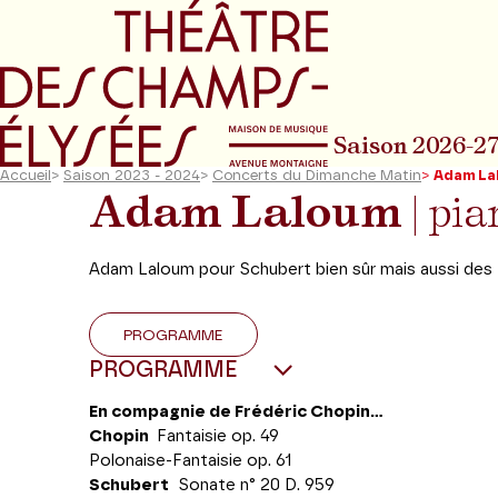
Aller au menu principal
Aller au conte
Saison 2026-2
Accueil
>
Saison 2023 - 2024
>
Concerts du Dimanche Matin
>
Adam La
Adam Laloum
| pia
Adam Laloum pour Schubert bien sûr mais aussi des 
PROGRAMME
PROGRAMME
En compagnie de Frédéric Chopin...
Chopin
Fantaisie op. 49
Polonaise-Fantaisie op. 61
Schubert
Sonate n° 20 D. 959