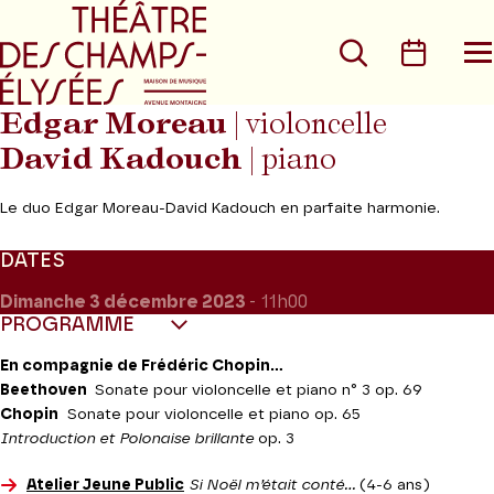
Aller au menu principal
Aller au conte
Rechercher
Calen
O
le
m
Edgar Moreau
| violoncelle
David Kadouch
| piano
Le duo Edgar Moreau-David Kadouch en parfaite harmonie.
DATES
Dimanche 3
décembre 2023
- 11h00
PROGRAMME
En compagnie de Frédéric Chopin...
Beethoven
Sonate pour violoncelle et piano n° 3 op. 69
Chopin
Sonate pour violoncelle et piano op. 65
Introduction et Polonaise brillante
op. 3
Atelier Jeune Public
Si Noël m’était conté...
(4-6 ans)