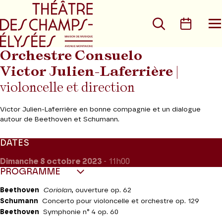
Aller au menu principal
Aller au conte
Rechercher
Calen
O
le
m
Orchestre Consuelo
Victor Julien-Laferrière
|
violoncelle et direction
Victor Julien-Laferrière en bonne compagnie et un dialogue
autour de Beethoven et Schumann.
DATES
Dimanche 8
octobre 2023
- 11h00
PROGRAMME
Beethoven
Coriolan
, ouverture op. 62
Schumann
Concerto pour violoncelle et orchestre op. 129
Beethoven
Symphonie n° 4 op. 60