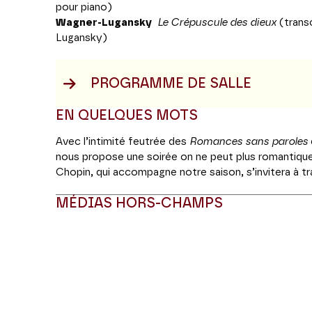
pour piano)
Wagner-Lugansky
Le Crépuscule des dieux
(trans
Lugansky)
PROGRAMME DE SALLE
EN QUELQUES MOTS
Avec l’intimité feutrée des
Romances sans paroles
nous propose une soirée on ne peut plus romantiqu
Chopin, qui accompagne notre saison, s’invitera à t
Troisième, souvenir du bel été 1841 passé sous le sol
MÉDIAS HORS-CHAMPS
Quatrième qui, l’année suivante, chemine vers d’autre
des virtuoses du passé, le Russe nous offre aussi un
personnellement quelques extraits du
Crépuscule de
Modifier la slide de ce carousel modifiera égale
tétralogie de Wagner. De quoi mettre le feu au Walha
Production Jeanine Roze Production