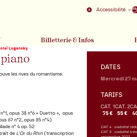
nu
Aller au pied de la page
Accessibilité
7
Billetterie & Infos
olaï Lugansky
 piano
DATES
ouve les rives du romantisme.
Mercredi 27
m
TARIFS
CAT. 1
CAT. 2
CA
n°1, opus 38 n°6 « Duetto »,
opus
75 €
55 €
4
opus 67 n°2, opus 85 n°4)
llade n° 4 op. 52
CAT. 4 : visibilité réd
CAT. 5 : visibilité tr
trait de
L'Or du Rhin
(transcription
septembre 2023