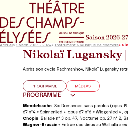
Aller au menu principal
Aller au conte
Saison 2026-2
Accueil
>
Saison 2023 - 2024
>
Instrument & Musique de chambre
>
Nik
Nikolaï Lugansky
|
Après son cycle Rachmaninov, Nikolaï Lugansky retr
PROGRAMME
MÉDIAS
PROGRAMME
Mendelssohn
Six
Romances sans paroles
(
opus 19 
67 n°4 « Spinnenlied », opus 67 n°6 « Wiegenlied » , 
Chopin
Ballade n° 3 op. 47, Nocturne op. 27 n° 2, Ba
Wagner-Brassin
« Entrée des dieux au Walhalla » ex