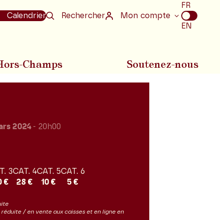
Choix
FR
de
Calendrier
Rechercher
Mon compte
la
EN
langue
Hors-Champs
Soutenez-nous
ars 2024
- 20h00
T. 3
CAT. 4
CAT. 5
CAT. 6
0 €
28 €
10 €
5 €
uite
ès réduite / en vente aux caisses et en ligne en