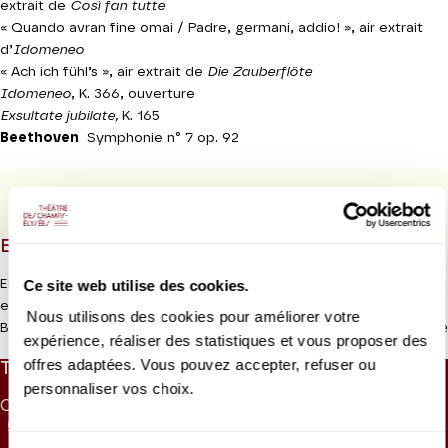
extrait de
Così fan tutte
« Quando avran fine omai / Padre, germani, addio! », air extrait
d’
Idomeneo
« Ach ich fühl’s », air extrait de
Die Zauberflöte
Idomeneo
, K. 366, ouverture
Exsultate jubilate,
K. 165
Beethoven
Symphonie n° 7 op. 92
PROGRAMME DE SALLE
EN QUELQUES MOTS
Ce site web utilise des cookies.
En première partie de concert, une anthologie d’airs où Mozart
explore comme nul autre les tréfonds de l’âme humaine.
Nous utilisons des cookies pour améliorer votre
Lire la suite
Beethoven compose sa Symphonie n° 7 au moment où Napoléon
expérience, réaliser des statistiques et vous proposer des
Ier enchaîne les revers qui conduiront à sa chute : désastre de la
offres adaptées. Vous pouvez accepter, refuser ou
TARIFS
campagne de Russie en 1812, défaite à Vitoria (nord de
personnaliser vos choix.
l’Espagne) et à Leipzig en 1813. Cette situation politique motive
CAT. 1
CAT. 2
CAT. 3
CAT. 4
CAT. 5
CAT. 6
en partie le caractère jubilatoire de la partition et contribue à son
55 €
42 €
30 €
17 €
10 €
5 €
triomphe lors de sa création, le 8 décembre 1813 à Vienne.