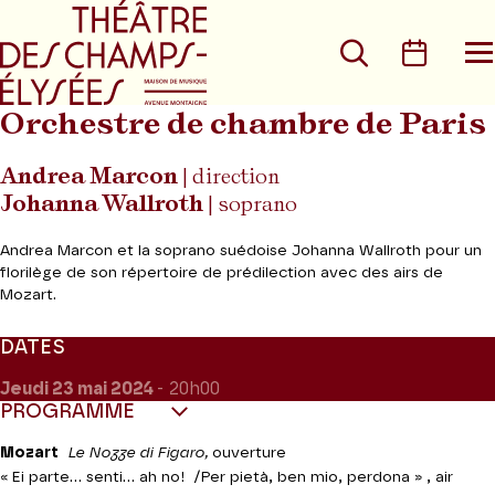
Aller au menu principal
Aller au conte
Rechercher
Calen
O
le
m
Orchestre de chambre de Paris
Andrea Marcon
| direction
Johanna Wallroth
| soprano
Andrea Marcon et la soprano suédoise Johanna Wallroth pour un
florilège de son répertoire de prédilection avec des airs de
Mozart.
DATES
Jeudi 23
mai 2024
- 20h00
PROGRAMME
Mozart
Le Nozze di Figaro,
ouverture
« Ei parte... senti... ah no! /Per pietà, ben mio, perdona » , air