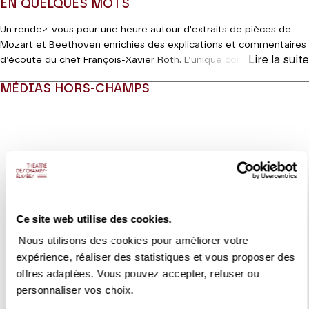
EN QUELQUES MOTS
Un rendez-vous pour une heure autour d'extraits de pièces de
Mozart et Beethoven enrichies des explications et commentaires
Lire la suite
d’écoute du chef François-Xavier Roth. L’unique concerto pour
violon de Beethoven est un véritable tube. Incroyable « poème
MÉDIAS HORS-CHAMPS
d’amour en musique », il est celui que les interprètes tiennent
pour l’un des plus parfaits de tout le répertoire. Chouchane
Modifier la slide de ce carousel modifiera également la sli
Siranossian, jeune violoniste d’origine arménienne, manie avec
bonheur tout autant la musique ancienne que les répertoires
classique et contemporain. Autre tube du répertoire
symphonique avec des extraits de l’ultime symphonie « Jupiter »
de Mozart. Le génie mozartien à son acmé entre logique formelle
et souffle épique.
Ce site web utilise des cookies.
Coproduction Théâtre des Champs-Elysées | Les Siècles
Nous utilisons des cookies pour améliorer votre
expérience, réaliser des statistiques et vous proposer des
VIDEO
CONCERT | INTERVIEW
offres adaptées. Vous pouvez accepter, refuser ou
François-Xavier Roth
personnaliser vos choix.
Concert en famille