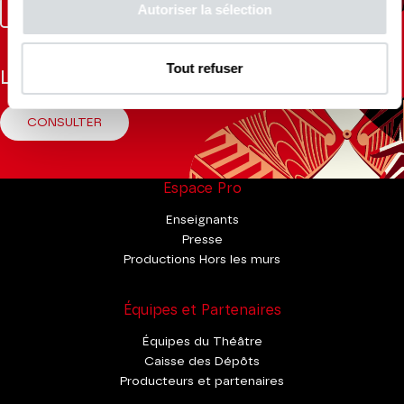
Autoriser la sélection
Facebook
Instagram
Tik
Youtube
Linkedin
Tok
Tout refuser
La Brochure
CONSULTER
Espace Pro
Enseignants
Presse
Productions Hors les murs
Équipes et Partenaires
Équipes du Théâtre
Caisse des Dépôts
Producteurs et partenaires