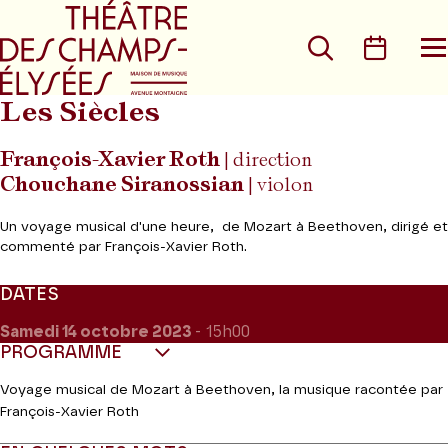
Aller au menu principal
Aller au conte
Rechercher
Calen
O
le
m
Les Siècles
François-Xavier Roth
| direction
Chouchane Siranossian
| violon
Un voyage musical d'une heure, de Mozart à Beethoven, dirigé et
commenté par François-Xavier Roth.
DATES
Samedi 14
octobre 2023
- 15h00
PROGRAMME
Voyage musical de Mozart à Beethoven, la musique racontée par
François-Xavier Roth