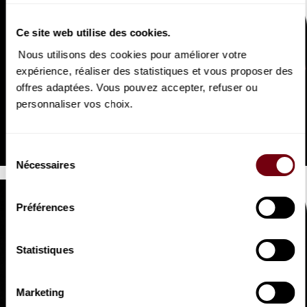
Ce site web utilise des cookies.
Nous utilisons des cookies pour améliorer votre
expérience, réaliser des statistiques et vous proposer des
offres adaptées. Vous pouvez accepter, refuser ou
VIDEO
personnaliser vos choix.
OPERA | EXTRAIT
La Périchole
Offenbach
Sélection
Nécessaires
du
consentement
Préférences
Statistiques
VIDEO
Marketing
OPERA | EXTRAIT