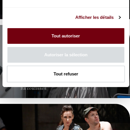
La Périchole
Offenbach
Afficher les détails
Tout autoriser
Autoriser la sélection
VIDEO
Tout refuser
OPERA | COULISSES
La Périchole
En coulisses