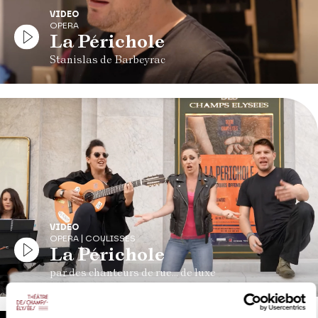
VIDEO
OPERA
La Périchole
Stanislas de Barbeyrac
VIDEO
OPERA | COULISSES
La Périchole
par des chanteurs de rue... de luxe