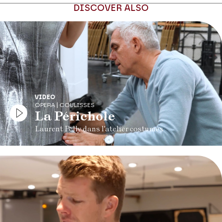
DISCOVER ALSO
VIDEO
OPERA | COULISSES
La Périchole
Laurent Pelly dans l'atelier costumes