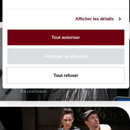
La Périchole
Offenbach
Afficher les détails
Tout autoriser
Autoriser la sélection
VIDEO
Tout refuser
OPERA | COULISSES
La Périchole
En coulisses