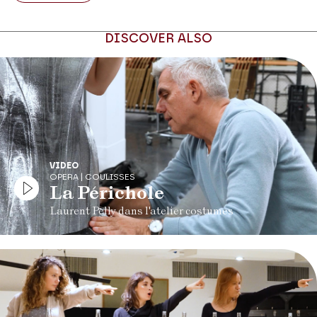
DISCOVER ALSO
VIDEO
OPERA | COULISSES
La Périchole
Laurent Pelly dans l'atelier costumes