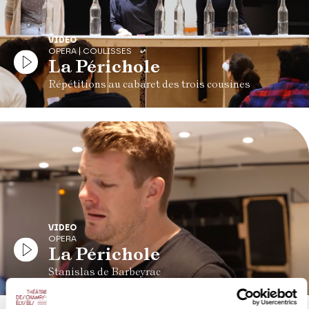
VIDEO
OPERA | COULISSES
La Périchole
Répétitions au cabaret des trois cousines
VIDEO
OPERA
La Périchole
Stanislas de Barbeyrac