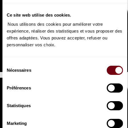
Ce site web utilise des cookies.
Nous utilisons des cookies pour améliorer votre
expérience, réaliser des statistiques et vous proposer des
offres adaptées. Vous pouvez accepter, refuser ou
personnaliser vos choix.
VIDEO
OPERA | EXTRAIT
La Périchole
Offenbach
Sélection
Nécessaires
du
consentement
Préférences
Statistiques
VIDEO
Marketing
OPERA | EXTRAIT