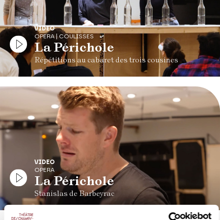
VIDEO
OPERA | COULISSES
La Périchole
Répétitions au cabaret des trois cousines
VIDEO
OPERA
La Périchole
Stanislas de Barbeyrac