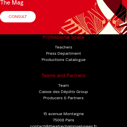
The Mag
CONSULT
Professional Space
Teachers
Press Department
Productions Catalogue
Teams and Partners
Team
Caisse des Dépôts Group
Producers & Partners
15 avenue Montaigne
75008 Paris
contact@theatrechampselysees.fr