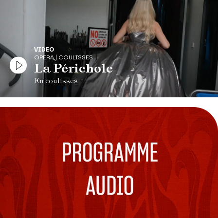
VIDEO
OPERA | COULISSES
La Périchole
En coulisses