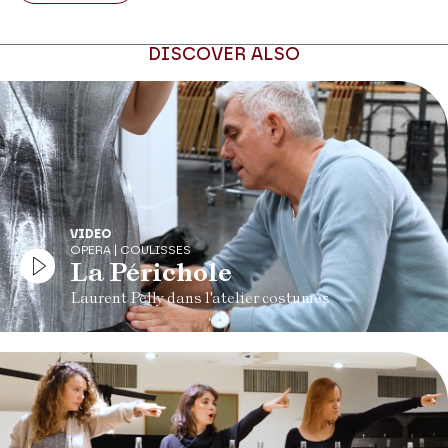
DISCOVER ALSO
VIDEO
OPERA | COULISSES
La Périchole
Laurent Pelly dans l'atelier costumes