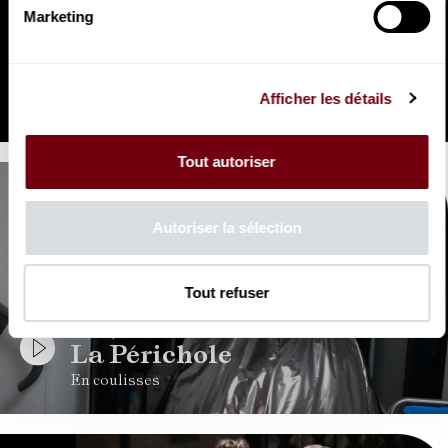
Marketing
VIDEO
OPERA | EXTRAIT
La Périchole
Afficher les détails
Offenbach
Tout autoriser
Autoriser la sélection
Tout refuser
VIDEO
OPERA | COULISSES
La Périchole
En coulisses