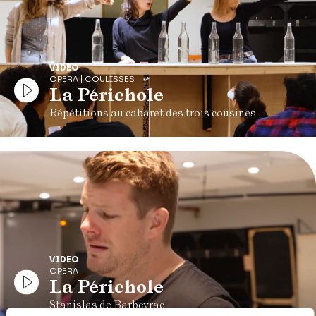
VIDEO
OPERA | COULISSES
La Périchole
Répétitions au cabaret des trois cousines
VIDEO
OPERA
La Périchole
Stanislas de Barbeyrac