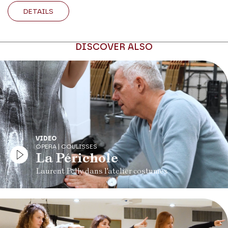
DETAILS
DISCOVER ALSO
VIDEO
OPERA | COULISSES
La Périchole
Laurent Pelly dans l'atelier costumes