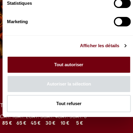
Statistiques
Marketing
Afficher les détails
Tout autoriser
ARTICLE
100 secondes avec… Sabine
Autoriser la sélection
Devieilhe
Tout refuser
TARIFS
CAT. 1
CAT. 2
CAT. 3
CAT. 4
CAT. 5
CAT. 6
85 €
65 €
45 €
30 €
10 €
5 €