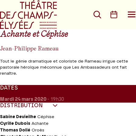
Aller au menu principal
Aller au conte
Rechercher
Calen
O
le
m
Achante et Céphise
Jean-Philippe Rameau
Tout le génie dramatique et coloriste de Rameau irrigue cette
pastorale héroïque méconnue que Les Ambassadeurs ont fait
renaître.
DATES
Mardi 24
mars 2020
- 19h30
DISTRIBUTION
Sabine Devieilhe
Céphise
Cyrille Dubois
Achante
Thomas Dolié
Oroès