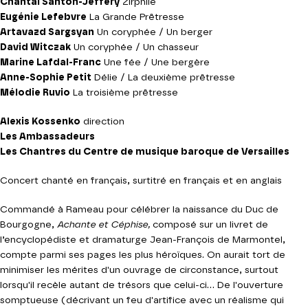
Chantal Santon-Jeffery
Zirphile
Eugénie Lefebvre
La Grande Prêtresse
Artavazd Sargsyan
Un coryphée / Un berger
David Witczak
Un coryphée / Un chasseur
Marine Lafdal-Franc
Une fée / Une bergère
Anne-Sophie Petit
Délie / La deuxième prêtresse
Mélodie Ruvio
La troisième prêtresse
Alexis Kossenko
direction
Les Ambassadeurs
Les Chantres du Centre de musique baroque de Versailles
Concert chanté en français, surtitré en français et en anglais
Commandé à Rameau pour célébrer la naissance du Duc de
Bourgogne,
Achante et Céphise,
composé sur un livret de
l’encyclopédiste et dramaturge Jean-François de Marmontel,
compte parmi ses pages les plus héroïques. On aurait tort de
minimiser les mérites d'un ouvrage de circonstance, surtout
lorsqu'il recèle autant de trésors que celui-ci... De l'ouverture
somptueuse (décrivant un feu d'artifice avec un réalisme qui