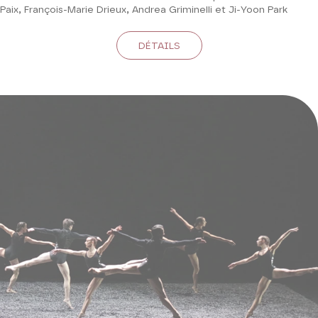
Paix, François-Marie Drieux, Andrea Griminelli et Ji-Yoon Park
DÉTAILS