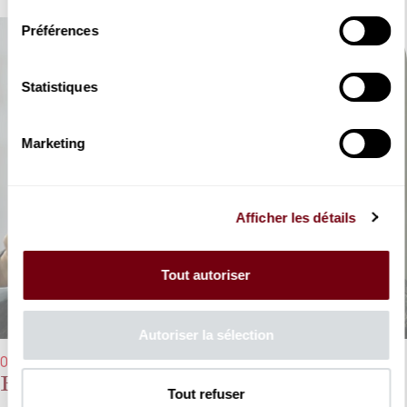
Préférences
Statistiques
Marketing
Afficher les détails
Tout autoriser
Autoriser la sélection
07/10/2019 - 20h00
Palazzetto Bru Zane, Gala des 10 ans
Tout refuser