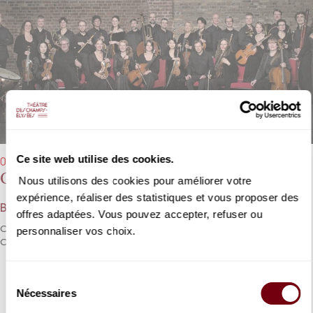
Ce site web utilise des cookies.
06/10/2019 - 11h00
Concerto Köln, Jesús Merino
Nous utilisons des cookies pour améliorer votre
expérience, réaliser des statistiques et vous proposer des
Bach, Geminiani
offres adaptées. Vous pouvez accepter, refuser ou
Ouverture de la série des Concerts du Dimanche Matin avec le
personnaliser vos choix.
Concerto Köln, Bach et Geminiani.
Sélection
DÉTAILS
Nécessaires
du
consentement