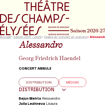
Aller au menu principal
Aller au conte
Saison 2026-2
Accueil
>
Saison 2019 - 2020
>
Opéra en concert et oratorio
>
Alessand
Alessandro
Georg Friedrich Haendel
CONCERT ANNULE
DISTRIBUTION
MÉDIAS
DISTRIBUTION
Bejun Mehta
Alessandro
Julia Lezhneva
Lisaura