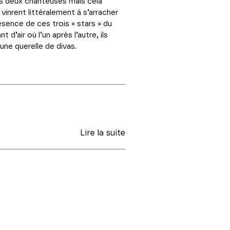
es deux chanteuses mais cela
nrent littéralement à s’arracher
sence de ces trois « stars » du
’air où l’un après l’autre, ils
une querelle de divas.
Lire la suite
ment la slide du carousel des vignettes qui suit.