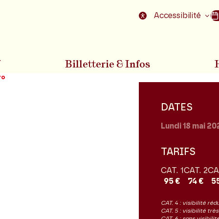
nu
Aller au pied de la page
Accessibilité
7
Billetterie & Infos
ro
DATES
Lundi 18
mai 20
TARIFS
CAT. 1
CAT. 2
CA
95 €
74 €
5
CAT. 4 : visibilité réd
CAT. 5 : visibilité tr
CAT. 6 : sans visibil