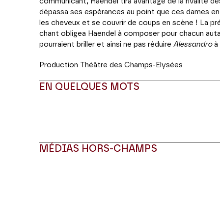
communicant, Haendel tira avantage de la rivalité d
dépassa ses espérances au point que ces dames en vi
les cheveux et se couvrir de coups en scène ! La pré
chant obligea Haendel à composer pour chacun autant d
pourraient briller et ainsi ne pas réduire
Alessandro
à 
Production Théâtre des Champs-Elysées
EN QUELQUES MOTS
MÉDIAS HORS-CHAMPS
Modifier la slide de ce carousel modifiera égale