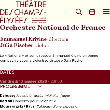
Aller au menu principal
Aller au conte
Rechercher
Calen
O
le
m
Orchestre National de France
Emmanuel Krivine
direction
Julia Fischer
violon
Le « National » et son directeur Emmanuel Krivine en bonne
compagnie avec la violoniste virtuose Julia Fischer.
DATES
Vendredi 10
janvier 2020
- 20h00
PROGRAMME
Debussy
Prélude à l’après-midi d’un faune
Bartók
Concerto pour violon n° 2
Moussorgski / Ravel
Tableaux d’une exposition