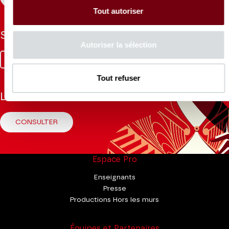
Tout autoriser
Suivez-nous
Autoriser la sélection
Facebook
Instagram
Tik
Youtube
Linkedin
Tok
Tout refuser
La Brochure
CONSULTER
Espace Pro
Enseignants
Presse
Productions Hors les murs
Équipes et Partenaires