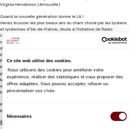
Virginia Henderson (Arnouville)
Quand la nouvelle génération donne le LA !
Venez écouter les plus beaux airs du chant choral par les lycéens
et lycéennes d’Ile-de-France, réunis à l’initiative de Radio
Classique et de l’Orchestre national d’Ile-de-France pour un
concert événement. «
Tous en Chœur !
», c’est la transmission
d’une passion dans un cadre d’excellence, avec un orchestre
symphonique national, la prestigieuse Maîtrise de Notre-Dame de
Ce site web utilise des cookies.
Paris et le soutien d’une marraine d’exception, la soprano Patricia
Petibon ! C’est aussi et surtout une soirée d’émotion et de plaisir
Nous utilisons des cookies pour améliorer votre
partagé autour de chefs-d’œuvre des plus grands compositeurs,
expérience, réaliser des statistiques et vous proposer des
Mozart, Verdi, Fauré, Beethoven… Une véritable fête de la
offres adaptées. Vous pouvez accepter, refuser ou
musique avant l’heure, avec le soutien de la Région Ile-de-
personnaliser vos choix.
France.
Production Orchestre national d’Ile-de-France
Sélection
Radio Classique enregistre ce concert
Nécessaires
du
EN QUELQUES MOTS
consentement