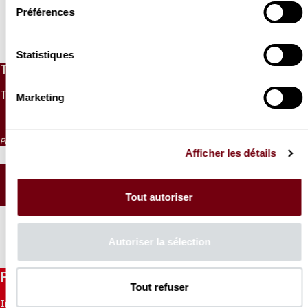
Préférences
Lire la suite
Statistiques
TARIFS
TARIF UNIQUE
Marketing
10 €
Placement numéroté
Afficher les détails
PLAN DE SALLE
Tout autoriser
Autoriser la sélection
Restez informés
Tout refuser
Inscrivez-vous à la newsletter pour recevoir les informations