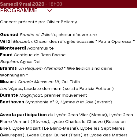
Samedi 9
mai 2020
- 18h00
PROGRAMME
Concert présenté par Olivier Bellamy
Gounod
Roméo et Juliette,
chœur d’ouverture
Verdi
Macbeth
, Chœur des réfugiés écossais “ Patria Oppressa ”
Monteverdi
Adoramus te
Fauré
Cantique de Jean Racine
Requiem,
Agnus Dei
Brahms
Un Requiem Allemand
“ Wie lieblich sind deine
Wohnungen ”
Mozart
Grande Messe en Ut,
Qui Tollis
Les Vêpres,
Laudate dominum (soliste Patricia Petibon)
Durante
Magnificat
, premier mouvement
Beethoven
Symphonie n° 9,
Hymne à la Joie
(extrait)
Avec la participation
du Lycée Jean Vilar (Meaux), Lycée Jean-
Pierre Vernant (Sèvres), Lycée Charles le Chauve (Roissy en
Brie), Lycée Mozart (Le Blanc-Mesnil), Lycée les Sept Mares
(Maurepas), Lycée Edgar Quinet (Paris) et Lycée des Métiers