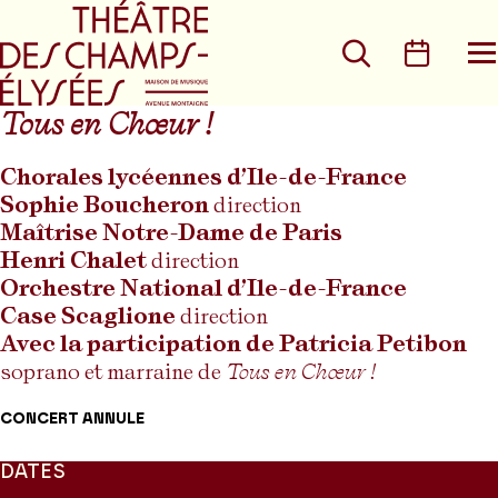
Aller au menu principal
Aller au conte
Rechercher
Calen
O
le
m
Tous en Chœur !
Chorales lycéennes d’Ile-de-France
Sophie Boucheron
direction
Maîtrise Notre-Dame de Paris
Henri Chalet
direction
Orchestre National d’Ile-de-France
Case Scaglione
direction
Avec la participation de Patricia Petibon
soprano et marraine de
Tous en Chœur !
CONCERT ANNULE
DATES