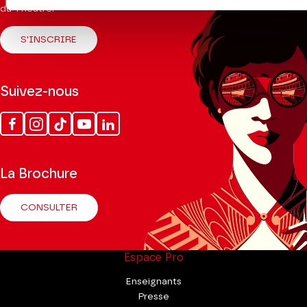
du Théâtre.
S'INSCRIRE
Suivez-nous
Facebook
Instagram
Tik
Youtube
Linkedin
Tok
La Brochure
CONSULTER
Espace Pro
Enseignants
Presse