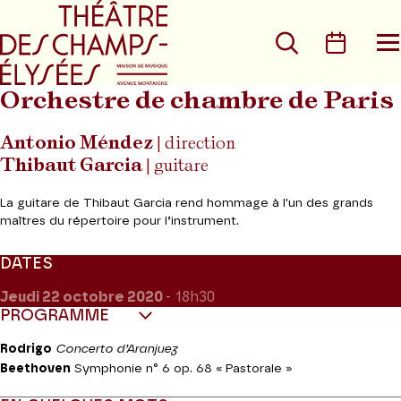
Aller au menu principal
Aller au conte
Rechercher
Calen
O
le
m
Orchestre de chambre de Paris
Antonio Méndez
| direction
Thibaut Garcia
| guitare
La guitare de Thibaut Garcia rend hommage à l'un des grands
maîtres du répertoire pour l’instrument.
DATES
Jeudi 22
octobre 2020
- 18h30
PROGRAMME
Rodrigo
Concerto d’Aranjuez
Beethoven
Symphonie n° 6 op. 68 « Pastorale »