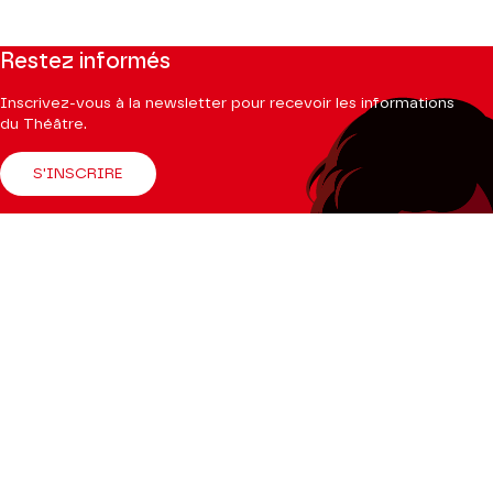
Restez informés
Inscrivez-vous à la newsletter pour recevoir les informations
du Théâtre.
S'INSCRIRE
Suivez-nous
Facebook
Instagram
Tik
Youtube
Linkedin
Tok
La Brochure
CONSULTER