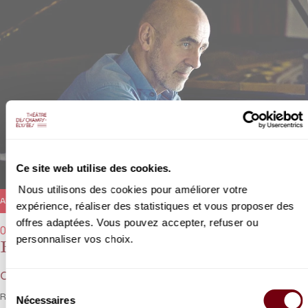
Ce site web utilise des cookies.
Nous utilisons des cookies pour améliorer votre
ANNULÉ
expérience, réaliser des statistiques et vous proposer des
offres adaptées. Vous pouvez accepter, refuser ou
07/03/2021 - 11h00
personnaliser vos choix.
Roger Muraro
Chopin, Albéniz
Sélection
Roger Muraro conjugue la virtuosité et le romantisme de Chopin
Nécessaires
du