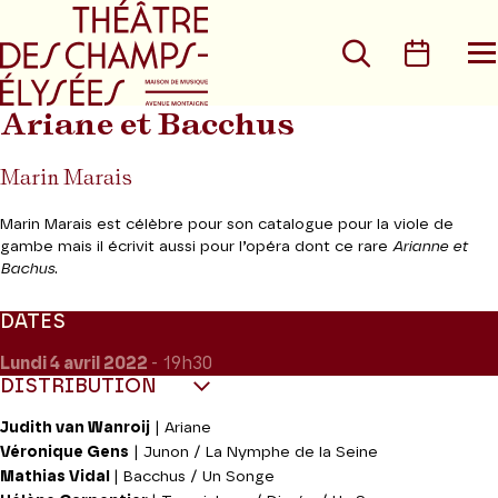
Aller au menu principal
Aller au conte
Rechercher
Calen
O
le
m
Ariane et Bacchus
Marin Marais
Marin Marais est célèbre pour son catalogue pour la viole de
gambe mais il écrivit aussi pour l’opéra dont ce rare
Arianne et
Bachus
.
DATES
Lundi 4
avril 2022
- 19h30
DISTRIBUTION
Judith van Wanroij
| Ariane
Véronique Gens
| Junon / La Nymphe de la Seine
Mathias Vidal
| Bacchus / Un Songe