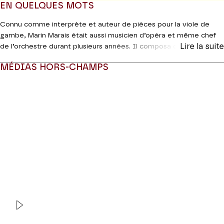
EN QUELQUES MOTS
Connu comme interprète et auteur de pièces pour la viole de
gambe, Marin Marais était aussi musicien d’opéra et même chef
Lire la suite
de l’orchestre durant plusieurs années. Il composa quatre
tragédies lyriques dont l’une,
Ariane et Bacchus
, reste encore à
MÉDIAS HORS-CHAMPS
redécouvrir. Livret riche en personnages et en situations
contrastés, partition dense et dramatique, orchestration colorée :
Modifier la slide de ce carousel modifiera également la sli
c’est incontestablement l’une des pièces maîtresses de la
seconde moitié du règne de Louis XIV dont on doit la renaissance
au Centre de Musique Baroque de Versailles.
COPRODUCTION Théâtre des Champs-Elysées / Centre de
musique baroque de Versailles / Concert Spirituel
VIDEO
OPERA | INTERVIEW
Ariane et Bacchus
Marin Marais