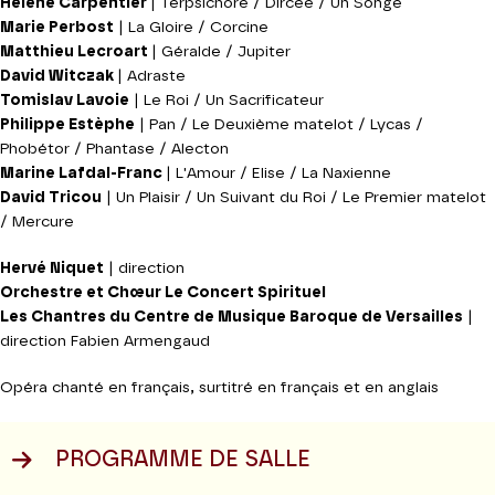
Hélène Carpentier
| Terpsichore / Dircée / Un Songe
Marie Perbost
| La Gloire / Corcine
Matthieu Lecroart
| Géralde / Jupiter
David Witczak
| Adraste
Tomislav Lavoie
| Le Roi / Un Sacrificateur
Philippe Estèphe
| Pan / Le Deuxième matelot / Lycas /
Phobétor / Phantase / Alecton
Marine Lafdal-Franc
| L'Amour / Elise / La Naxienne
David Tricou
| Un Plaisir / Un Suivant du Roi / Le Premier matelot
/ Mercure
Hervé Niquet
| direction
Orchestre et Chœur Le Concert Spirituel
Les Chantres du Centre de Musique Baroque de Versailles
|
direction Fabien Armengaud
Opéra chanté en français, surtitré en français et en anglais
PROGRAMME DE SALLE