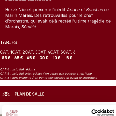
Hervé Niquet présente l'inédit
Ariane et Bacchus
de
Marin Marais. Des retrouvailles pour le chef
d’orchestre, qui avait déjà recréé l’ultime tragédie de
Marais,
Sémélé
.
TARIFS
CAT. 1
CAT. 2
CAT. 3
CAT. 4
CAT. 5
CAT. 6
85 €
65 €
45 €
30 €
10 €
5 €
CAT. 4 : visibilité réduite
CAT. 5 : visibilité très réduite / en vente aux caisses et en ligne
CAT. 6 : sans visibilité / en vente aux caisses 1h avant le spectacle
PLAN DE SALLE
VOUS AIMEREZ AUSSI