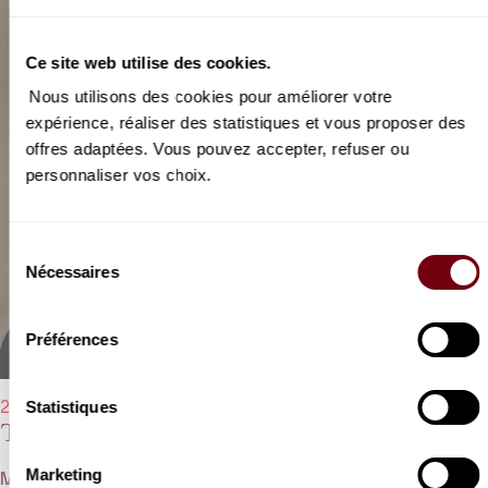
Ce site web utilise des cookies.
Nous utilisons des cookies pour améliorer votre
expérience, réaliser des statistiques et vous proposer des
offres adaptées. Vous pouvez accepter, refuser ou
personnaliser vos choix.
Sélection
Nécessaires
du
consentement
Préférences
Statistiques
21/05/2022 - 20h00
Te Deum
Marketing
Marc-Antoine Charpentier