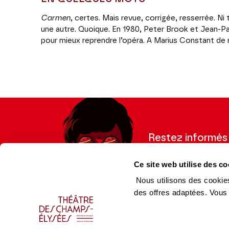
Carmen
, certes. Mais revue, corrigée, resserrée. Ni 
une autre. Quoique. En 1980, Peter Brook et Jean-Paul
pour mieux reprendre l’opéra. A Marius Constant de 
partition sans chœurs ni personnages secondaires, qu
comme le chef-d’œuvre connu de tous. En quatre-vin
look
va forcément à l’essentiel – une « création au 
ni à Mérimée ni à Bizet », s’enthousiasme alors Ja
doute que la virtuosité de Julie Robart-Gendre, cig
messieurs pas le bout du nez, le Don José de Sébas
Coréalisation Jeanine Roze Production / Théâtre 
Restez informés
Inscrivez-vous à la ne
Ce site web utilise des co
recevoir les informatio
Nous utilisons des cookies
des offres adaptées. Vous