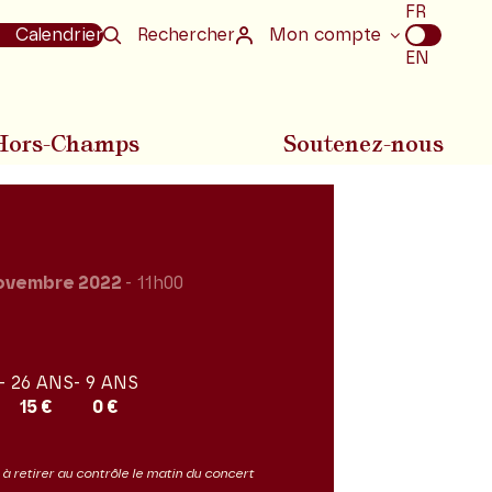
Choix
FR
de
Calendrier
Rechercher
Mon compte
la
EN
langue
Hors-Champs
Soutenez-nous
ovembre 2022
- 11h00
- 26 ANS
- 9 ANS
15 €
0 €
it à retirer au contrôle le matin du concert