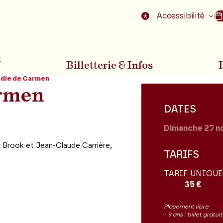
nu
Aller au pied de la page
Accessibilité
7
Billetterie & Infos
édie de Carmen
armen
DATES
Dimanche 27
n
r Brook et Jean-Claude Carrière,
TARIFS
TARIF UNIQUE
35 €
Placement libre
- 9 ans : billet gratu