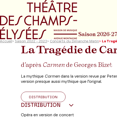
Aller au menu principal
Aller au conte
Saison 2026-2
Accueil
>
Saison 2022 - 2023
>
Concerts du Dimanche Matin
>
La Trag
La Tragédie de C
d’après
Carmen
de Georges Bizet
La mythique
Carmen
dans la version revue par Pete
version presque aussi mythique que l’orignal.
DISTRIBUTION
DISTRIBUTION
Opéra en version de concert