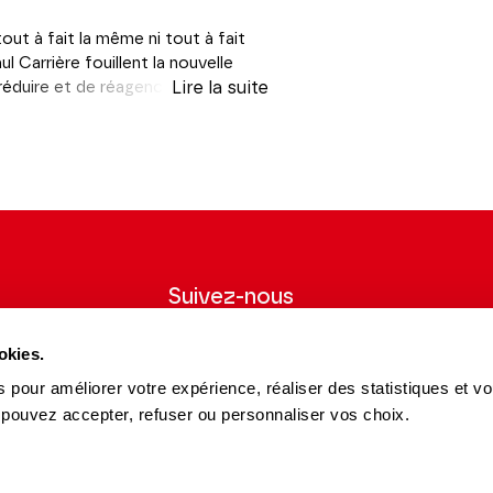
tout à fait la même ni tout à fait
 Carrière fouillent la nouvelle
réduire et de réagencer une
Lire la suite
i ne s’ouvre ni ne s’achève
gt-dix minutes, la tragédie
new
second degré qui ne porte atteinte
cques Lonchampt dans
Le
Monde
. Nul
arière émérite, mènera ces
tien Droy en tête.
des Champs-Elysées
Suivez-nous
wsletter pour
Suivez-nous sur les réseaux sociaux et
okies.
ns du Théâtre.
soyez informés en temps réel.
 pour améliorer votre expérience, réaliser des statistiques et v
Facebook
Instagram
Tik
Youtube
Linkedin
S'INSCRIRE
 pouvez accepter, refuser ou personnaliser vos choix.
Tok