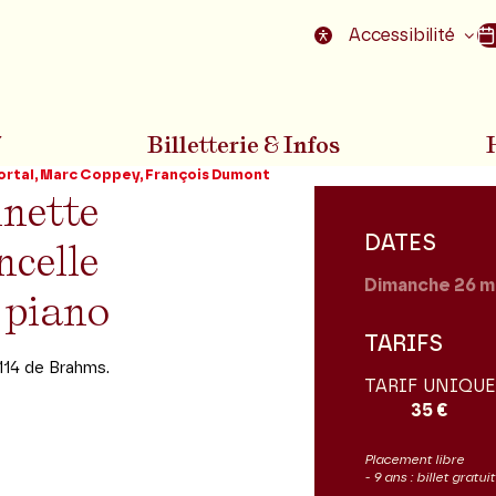
nu
Aller au pied de la page
Accessibilité
7
Billetterie & Infos
ortal, Marc Coppey, François Dumont
inette
DATES
ncelle
Dimanche 26
m
|
piano
TARIFS
114 de Brahms.
TARIF UNIQUE
35 €
Placement libre
- 9 ans : billet gratu