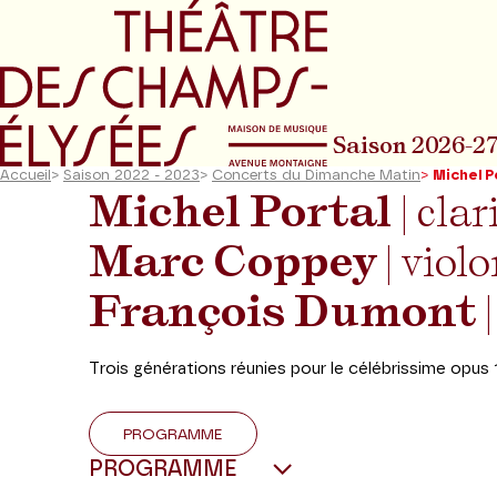
Aller au menu principal
Aller au conte
Saison 2026-2
Accueil
>
Saison 2022 - 2023
>
Concerts du Dimanche Matin
>
Michel P
Michel Portal
|
clar
Marc Coppey
|
violo
François Dumont
Trois générations réunies pour le célébrissime opus 
PROGRAMME
PROGRAMME