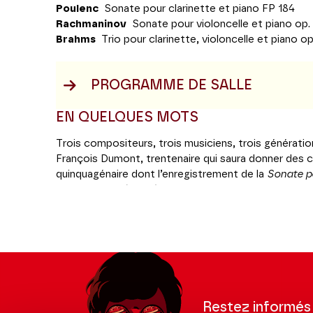
Poulenc
Sonate pour clarinette et piano FP 184
Rachmaninov
Sonate pour violoncelle et piano op.
Brahms
Trio pour clarinette, violoncelle et piano op
PROGRAMME DE SALLE
EN QUELQUES MOTS
Trois compositeurs, trois musiciens, trois génératio
François Dumont, trentenaire qui saura donner des 
quinquagénaire dont l’enregistrement de la
Sonate po
Rachmaninov (Aeon) domine toujours la concurrence 
profondeur de son exceptionnel Matteo Goffriller de
touche-à-tout de Michel Portal. Lequel, du haut de 
fera aisément oublier que le « vieux » Brahms était bie
coucha l’
Opus 114
sur papier. Preuve, si besoin, que 
musiciens encore moins.
Coréalisation Jeanine Roze Production / Théâtre 
Restez informés