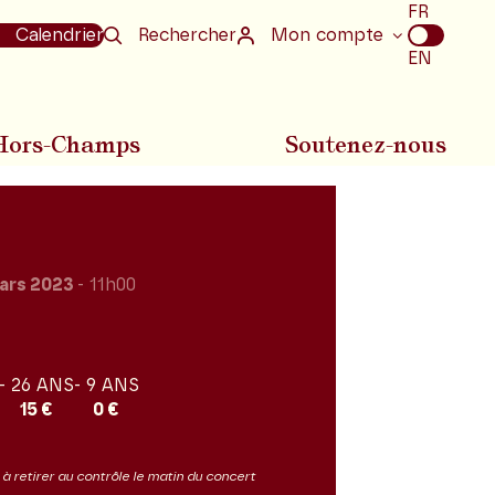
Choix
FR
de
Calendrier
Rechercher
Mon compte
la
EN
langue
Hors-Champs
Soutenez-nous
ars 2023
- 11h00
- 26 ANS
- 9 ANS
15 €
0 €
it à retirer au contrôle le matin du concert