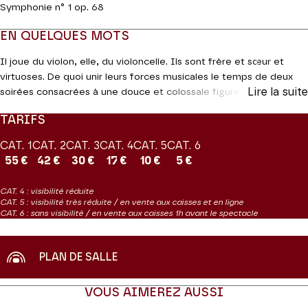
Symphonie n° 1 op. 68
EN QUELQUES MOTS
Il joue du violon, elle, du violoncelle. Ils sont frère et sœur et
virtuoses. De quoi unir leurs forces musicales le temps de deux
Lire la suite
soirées consacrées à une douce et colossale figure du
romantisme, Johannes Brahms. Tanja et son frère Christian
TARIFS
Tetzlaff retrouveront pour ce premier concert le fameux
Double
Concerto
qu’ils ont souvent interprété ensemble, et qui engage
CAT. 1
CAT. 2
CAT. 3
CAT. 4
CAT. 5
CAT. 6
les deux solistes dans un brillant dialogue avec l’orchestre.Sera
55 €
42 €
30 €
17 €
10 €
5 €
ensuite donnée une première symphonie où la maturité est déjà à
l’œuvre : Brahms retravailla douze ans sa partition, et ce premier
CAT. 4 : visibilité réduite
e
essai fut si parfait qu’on alla jusqu’à le qualifier de « 10
symphonie
CAT. 5 : visibilité très réduite / en vente aux caisses et en ligne
de Beethoven ».
CAT. 6 : sans visibilité / en vente aux caisses 1h avant le spectacle
Production Orchestre de chambre de Paris
PLAN DE SALLE
VOUS AIMEREZ AUSSI