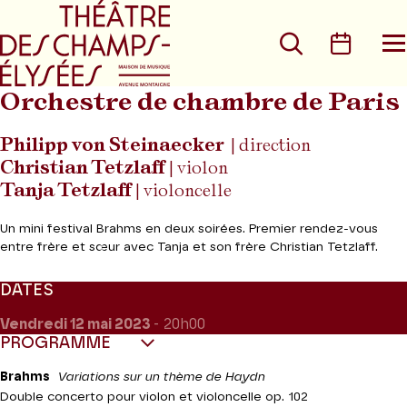
Aller au menu principal
Aller au conte
Rechercher
Calen
O
le
m
Orchestre de chambre de Paris
Philipp von Steinaecker
| direction
Christian Tetzlaff
| violon
Tanja Tetzlaff
| violoncelle
Un mini festival Brahms en deux soirées. Premier rendez-vous
entre frère et sœur avec Tanja et son frère Christian Tetzlaff.
DATES
Vendredi 12
mai 2023
- 20h00
PROGRAMME
Brahms
Variations sur un thème de Haydn
Double concerto pour violon et violoncelle op. 102